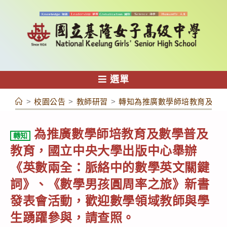
跳
轉
至
主
要
內
選單
容
>
校園公告
>
教師研習
>
轉知為推廣數學師培教育及數
為推廣數學師培教育及數學普及
轉知
教育，國立中央大學出版中心舉辦
《英數兩全：脈絡中的數學英文關鍵
詞》、《數學男孩圓周率之旅》新書
發表會活動，歡迎數學領域教師與學
生踴躍參與，請查照。