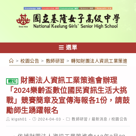
跳
轉
至
主
要
內
選單
容
>
校園公告
>
教師研習
>
轉知財團法人資訊工業策進會辦
財團法人資訊工業策進會辦理
轉知
「2024樂齡盃數位國民資訊生活大挑
戰」競賽簡章及宣傳海報各1份，請鼓
勵師生踴躍報名
Post
Post
Post
klgsh01
2024-04-03
教師研習
/
最新消息
/
校園公告
author:
published:
category: