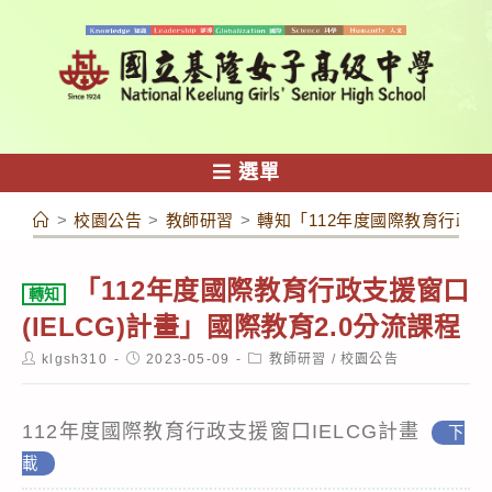
跳
轉
至
主
要
內
選單
容
>
校園公告
>
教師研習
>
轉知「112年度國際教育行政支援
「112年度國際教育行政支援窗口
轉知
(IELCG)計畫」國際教育2.0分流課程
Post
Post
Post
klgsh310
2023-05-09
教師研習
/
校園公告
author:
published:
category:
112年度國際教育行政支援窗口IELCG計畫
下
載