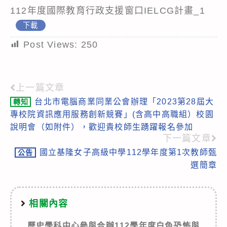
112年度國際教育行政支援窗口IELCG計畫_1
下載
Post Views:
250
上一篇文章
Read
台北市電腦商業同業公會辦理「2023第28屆大
轉知
more
專校院資訊應用服務創新競賽」(含高中高職組）校園
articles
說明會（如附件），歡迎貴校師生踴躍報名參加
下一篇文章
國立基隆女子高級中學112學年度第1次教師甄
公告
選簡章
相關內容
歷史學科中心參與合辦112學年度白色恐怖與