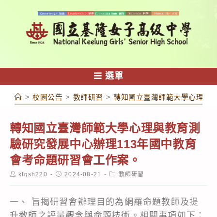
跳
轉
至
主
要
內
選單
容
>
校園公告
>
教師研習
>
轉知國立臺灣師範大學心理與教
轉知國立臺灣師範大學心理與教育測
驗研究發展中心辦理113年國中教育
會考命題研習會工作案。
Post
Post
Post
klgsh220
2024-08-21
教師研習
author:
published:
category:
一、 旨揭研習會辦理目的為網羅命題教師及提
升教師之評量觀念與命題技術。相關事項如下：