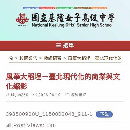
跳
轉
至
主
要
內
選單
容
>
校園公告
>
教師研習
>
風華大稻埕－臺北現代化的商
風華大稻埕－臺北現代化的商業與文
化縮影
Post
Post
Post
klgsh250
2026-06-10
教師研習
author:
published:
category:
393500900U_1150000048_911-1
下載
Post Views:
146