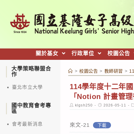
跳
轉
至
主
要
內
關於基女
行政單位
校園公告
容
大學策略聯盟合
>
校園公告
>
教師研習
>
1
作
114學年度十二年
臺北市立大學
「Notion 計畫
國中教育會考專
Post
Post
P
klgsh250
2026-05-11
author:
published:
c
區
會考最新消息
來文-21
下載