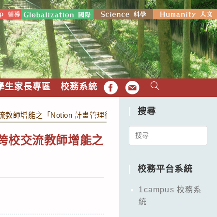
學生家長專區
校務系統
FB
EMAIL
搜尋
師增能之「Notion 計畫管理術」實體研習
Search
畫跨校交流教師增能之
for:
校務平台系統
1campus 校務系
統