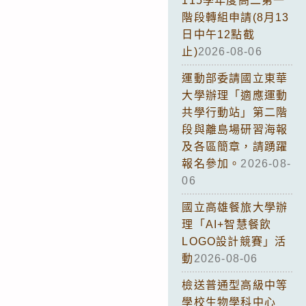
115學年度高二第一
階段轉組申請(8月13
日中午12點截
止)
2026-08-06
運動部委請國立東華
大學辦理「適應運動
共學行動站」第二階
段與離島場研習海報
及各區簡章，請踴躍
報名參加。
2026-08-
06
國立高雄餐旅大學辦
理「AI+智慧餐飲
LOGO設計競賽」活
動
2026-08-06
檢送普通型高級中等
學校生物學科中心