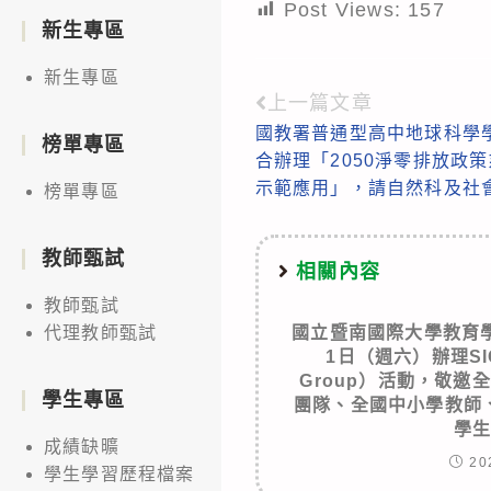
Post Views:
157
新生專區
新生專區
上一篇文章
Read
國教署普通型高中地球科學
more
榜單專區
合辦理「2050淨零排放政
articles
示範應用」，請自然科及社
榜單專區
教師甄試
相關內容
教師甄試
國立暨南國際大學教育學
代理教師甄試
1日（週六）辦理SIG （
Group）活動，敬邀
學生專區
團隊、全國中小學教師
學
成績缺曠
20
學生學習歷程檔案