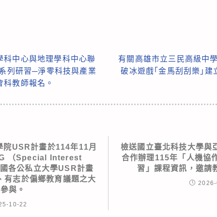
學科中心與地理學科中心聯
有關高雄市立三民高級中學
策系列研習─淨零科技與產業
破冰遊戲｢金馬刮刮樂｣
會科教師報名。
院USR計畫於114年11月
檢送國立臺北科技大學與
Special Interest
合作辦理115年「人機協
全國各公私立大學USR計畫
習」課程資訊，邀請
、有志於偏鄉教育議題之大
2026-
生參與。
25-10-22