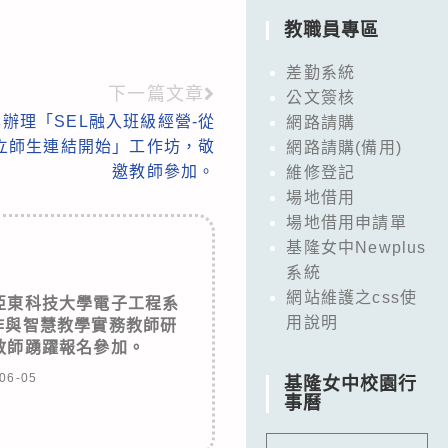
教職員專區
差勤系統
下一篇文章
公文簽核
辦理「SEL融入班級經營-從
網路請購
建立師生連結開始」工作坊，敬
網路請購(備用)
邀教師參加。
維修登記
場地借用
場地借用申請單
基隆女中Newplus
系統
網站維護之css使
亞東科技大學電子工程系
用說明
作與智慧教學實務教師研
教師踴躍報名參加。
06-05
基隆女中校園行
事曆