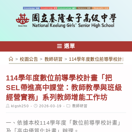
跳
轉
至
主
要
內
選單
容
>
校園公告
>
教師研習
>
114學年度數位前導學校計畫
114學年度數位前導學校計畫「把
SEL帶進高中課堂：教師教學與班級
經營實務」系列教師增能工作坊
Post
Post
Post
klgsh250
2026-03-19
教師研習
author:
published:
category:
一、依據本校114學年度「數位前導學校計畫」
及「高中優質化計畫」辦理。