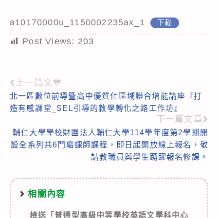
a10170000u_1150002235ax_1
下載
Post Views:
203
上一篇文章
Read
北一區數位前導暨高中優質化區域聯合增能講座『打
more
造有感課堂_SEL引導的教學轉化之路工作坊』
articles
下一篇文章
輔仁大學學校財團法人輔仁大學114學年度第2學期開
設全系列共6門磨課師課程，即日起開放線上報名，敬
請教職員與學生踴躍報名修課。
相關內容
檢送「普通型高級中等學校英語文學科中心