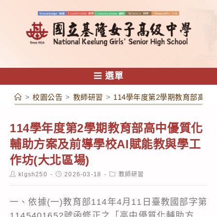
跳
轉
至
主
要
內
選單
容
>
校園公告
>
教師研習
>
114學年度第2學期教育部高中
114學年度第2學期教育部高中優質化
輔助方案及前導學校AI賦能教與學工
作坊(大北區場)
Post
Post
Post
klgsh250
2026-03-18
教師研習
author:
published:
category:
一、依據(一)教育部114年4月11日臺教國部字第
1145401652號函修正之「高中優質化輔助方