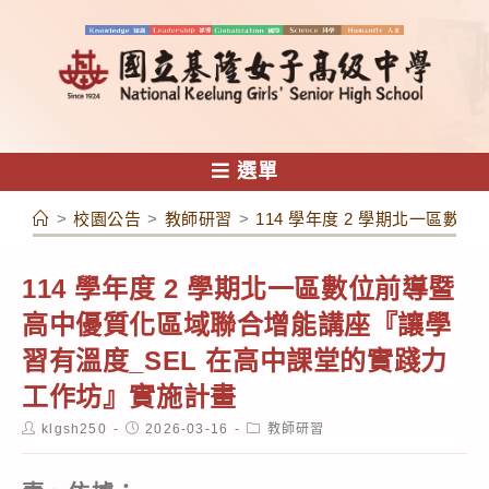
跳
轉
至
主
要
內
選單
容
>
校園公告
>
教師研習
>
114 學年度 2 學期北一區
114 學年度 2 學期北一區數位前導暨
高中優質化區域聯合增能講座『讓學
習有溫度_SEL 在高中課堂的實踐力
工作坊』實施計畫
Post
Post
Post
klgsh250
2026-03-16
教師研習
author:
published:
category: