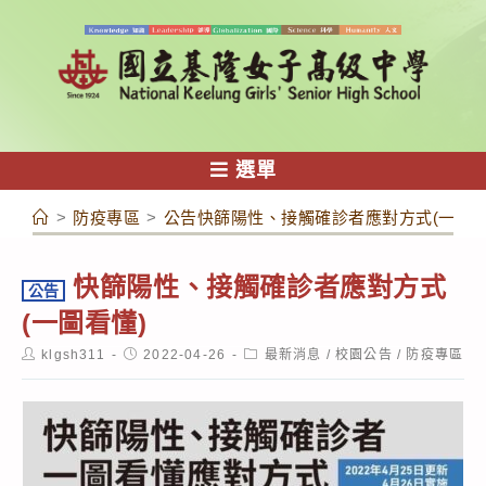
跳
轉
至
主
要
內
選單
容
>
防疫專區
>
公告快篩陽性、接觸確診者應對方式(一圖看
快篩陽性、接觸確診者應對方式
公告
(一圖看懂)
Post
Post
Post
klgsh311
2022-04-26
最新消息
/
校園公告
/
防疫專區
author:
published:
category: