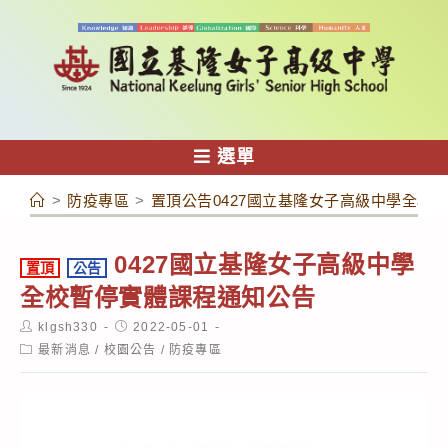
跳
轉
至
主
要
內
選單
容
>
防疫專區
>
置頂公告0427國立基隆女子高級中學全校
0427國立基隆女子高級中學
置頂
公告
全校暫停實體課程通知公告
Post
Post
klgsh330
2022-05-01
author:
published:
Post
最新消息
/
校園公告
/
防疫專區
category: