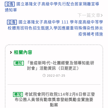
國立基隆女子高級中學先行配合居家隔離宣導
公告
more
通知單
articles
下一篇文章
國立基隆女子高級中學 111 學年度高級中等學
公告
校體育班特色招生甄選入學因應嚴重特殊傳染性肺炎
疫情補考措施
相關內容
「後疫新時代~社團經營及領導知能研
轉知
討會」活動資訊（日期更正）
2022-07-25
考試院會同行政院114年2月6日修正發
轉知
布公務人員領有勳章獎章發給獎勵金實施要
點案