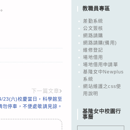
教職員專區
。
差勤系統
公文簽核
網路請購
網路請購(備用)
維修登記
場地借用
場地借用申請單
基隆女中Newplus
系統
網站維護之css使
下一篇文章
用說明
/23(六)校慶當日，科學館至
請勿停車，不便處敬請見諒。
基隆女中校園行
事曆