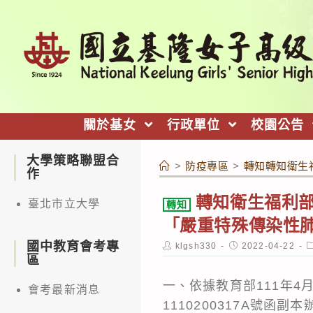
跳
轉
至
主
要
內
關於基女
行政單位
校園公告
容
大學策略聯盟合
>
防疫專區
>
轉知轉知衛生福
作
轉知衛生福利部業
臺北市立大學
轉知
「嚴重特殊傳染性肺炎
國中教育會考專
Post
Post
P
klgsh330
2022-04-22
author:
published:
c
區
一、依據教育部111年4月
會考最新消息
1110200317A號函副