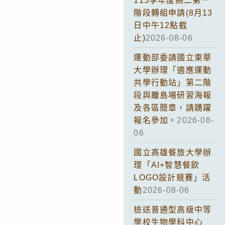
115學年度高二第一
階段轉組申請(8月13
日中午12點截
止)
2026-08-06
運動部委請國立東華
大學辦理「適應運動
共學行動站」第二階
段與離島場研習海報
及各區簡章，請踴躍
報名參加。
2026-08-
06
國立高雄餐旅大學辦
理「AI+智慧餐飲
LOGO設計競賽」活
動
2026-08-06
檢送普通型高級中等
學校生物學科中心