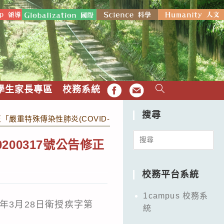
學生家長專區
校務系統
FB
EMAIL
搜尋
修正「嚴重特殊傳染性肺炎(COVID-19)防疫措施裁罰規定」。
Search
200317號公告修正
for:
校務平台系統
1campus 校務系
同年3月28日衛授疾字第
統