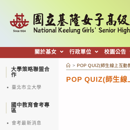
跳
轉
至
主
要
內
關於基女
行政單位
校園公告
容
>
POP QUIZ(師生線上互動
大學策略聯盟合
作
POP QUIZ(師生
臺北市立大學
國中教育會考專
區
會考最新消息