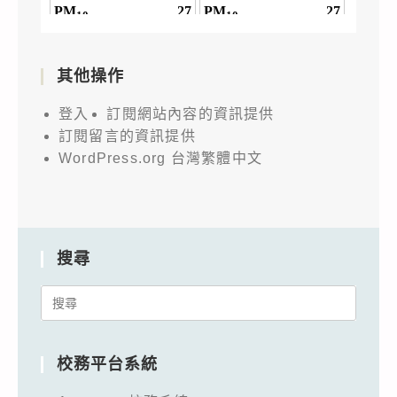
113
年
12
其他操作
月
9
登入
訂閱網站內容的資訊提供
日
訂閱留言的資訊提供
下
WordPress.org 台灣繁體中文
午
5
時
截
搜尋
止，
Search
請
for:
查
照
校務平台系統
並