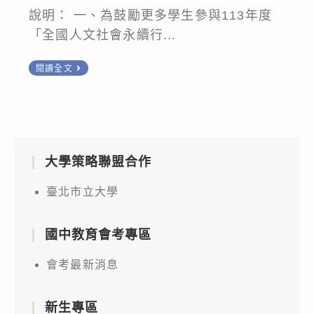
說明： 一、為鼓勵更多學生參與113年度
「全國人文社會永續行...
檢
閱讀全文
送
國
立
政
大學策略聯盟合作
治
大
臺北市立大學
學
辦
國中教育會考專區
理
之
會考最新消息
113
年
新生專區