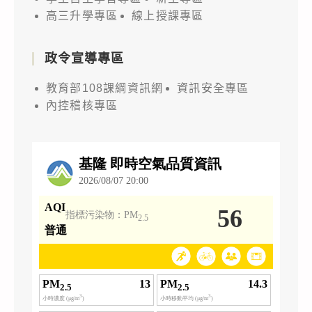
賽」
高三升學專區
線上授課專區
相
關
政令宣導專區
資
訊，
教育部108課綱資訊網
資訊安全專區
茲
內控稽核專區
報
名
與
交
件
時
間
延
長
至