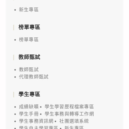
度
新生專區
「全
國
人
榜單專區
文
榜單專區
社
會
教師甄試
永
續
教師甄試
行
代理教師甄試
動
創
學生專區
新
成績缺曠
學生學習歷程檔案專區
應
學生手冊
學生事務與轉導工作網
用
學生事務資訊網
社團選填系統
競
學生自主學習專區
新生專區