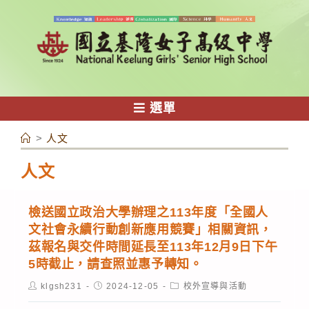
跳
轉
至
主
要
內
選單
容
>
人文
人文
檢送國立政治大學辦理之113年度「全國人
文社會永續行動創新應用競賽」相關資訊，
茲報名與交件時間延長至113年12月9日下午
5時截止，請查照並惠予轉知。
Post
Post
Post
klgsh231
2024-12-05
校外宣導與活動
author:
published:
category: