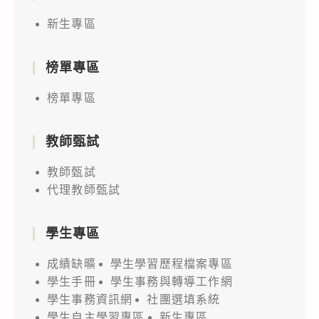
8
新生專區
月
12
日
榜單專區
至
榜單專區
13
日
教師甄試
假
臺
教師甄試
中
代理教師甄試
廣
三
學生專區
SOGO
成績缺曠
學生學習歷程檔案專區
百
學生手冊
學生事務與轉導工作網
貨
學生事務資訊網
社團選填系統
舉
學生自主學習專區
新生專區