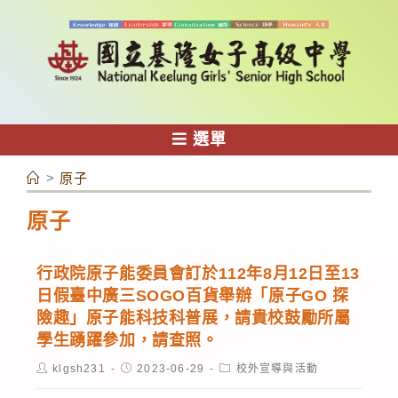
跳
轉
至
主
要
內
選單
容
>
原子
原子
行政院原子能委員會訂於112年8月12日至13
日假臺中廣三SOGO百貨舉辦「原子GO 探
險趣」原子能科技科普展，請貴校鼓勵所屬
學生踴躍參加，請查照。
Post
Post
Post
klgsh231
2023-06-29
校外宣導與活動
author:
published:
category: