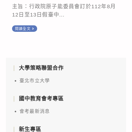
主旨：行政院原子能委員會訂於112年8月
12日至13日假臺中...
行
閱讀全文
政
院
原
子
大學策略聯盟合作
能
委
臺北市立大學
員
會
國中教育會考專區
訂
於
會考最新消息
112
年
新生專區