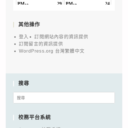
貴
校
鼓
其他操作
勵
所
登入
訂閱網站內容的資訊提供
屬
訂閱留言的資訊提供
學
WordPress.org 台灣繁體中文
生
踴
躍
參
搜尋
加，
Search
請
for:
查
照。
校務平台系統