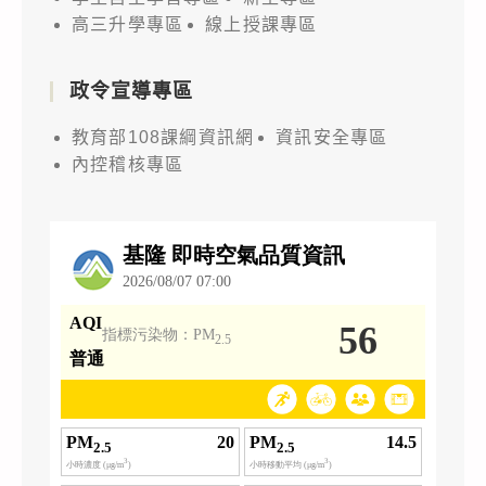
辦
高三升學專區
線上授課專區
「原
子
政令宣導專區
GO
探
教育部108課綱資訊網
資訊安全專區
險
內控稽核專區
趣」
原
子
能
科
技
科
普
展，
請