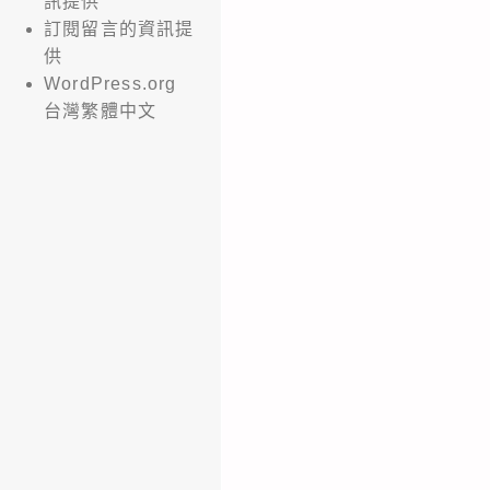
訊提供
鼓
訂閱留言的資訊提
供
勵
WordPress.org
所
台灣繁體中文
屬
學
生
報
名
參
加，
請
查
照。