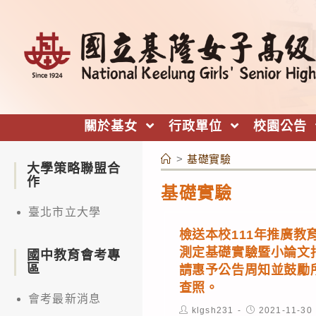
跳
轉
至
主
要
內
關於基女
行政單位
校園公告
容
>
基礎實驗
大學策略聯盟合
作
基礎實驗
臺北市立大學
檢送本校111年推廣教
測定基礎實驗暨小論文
國中教育會考專
區
請惠予公告周知並鼓勵
查照。
會考最新消息
Post
Post
klgsh231
2021-11-30