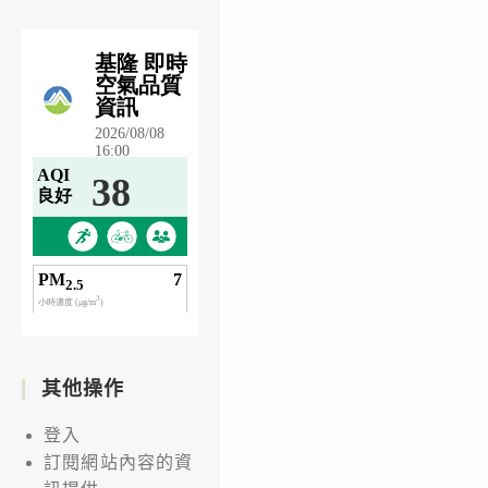
指
導
班】
招
生
訊
息，
敬
請
惠
予
公
其他操作
告
周
登入
知
訂閱網站內容的資
並