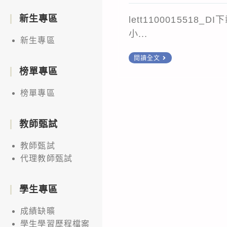
author:
published:
新生專區
lett1100015518
小...
新生專區
檢
閱讀全文
送
榜單專區
本
榜單專區
校
111
教師甄試
年
推
教師甄試
廣
代理教師甄試
教
育
學生專區
中
成績缺曠
心
學生學習歷程檔案
【食