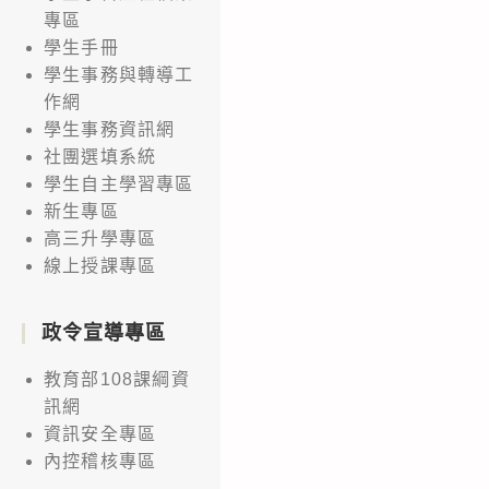
專區
品
學生手冊
中
學生事務與轉導工
維
作網
生
學生事務資訊網
素
社團選填系統
C
學生自主學習專區
測
新生專區
高三升學專區
定
線上授課專區
基
礎
政令宣導專區
實
驗
教育部108課綱資
暨
訊網
小
資訊安全專區
論
內控稽核專區
文