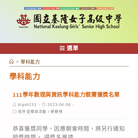
跳
轉
至
主
要
內
選單
容
>
學科能力
學科能力
111學年數理與資訊學科能力競賽獲獎名單
Post
Post
klgsh231
2023-06-06
author:
published:
Post
校外宣導與活動
/
榮譽榜
category:
恭喜獲獎同學，因應朝會時間，將另行通知
授獎時間。 得獎名單請...