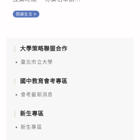
111
閱讀全文
學
年
數
理
大學策略聯盟合作
與
臺北市立大學
資
訊
國中教育會考專區
學
科
會考最新消息
能
力
新生專區
競
賽
新生專區
獲