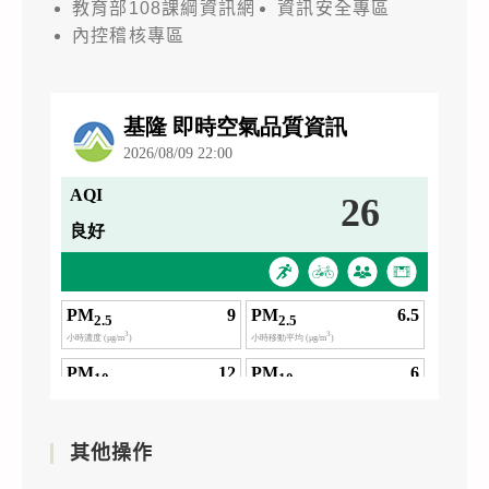
Challenge
教育部108課綱資訊網
資訊安全專區
查
on
內控稽核專區
照。
Informatics
and
Computational
Thinking)」，
敬
邀
貴
校
參
與，
請
查
照。
其他操作