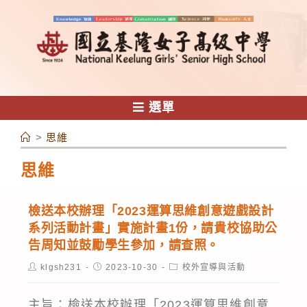
跳
轉
至
主
要
內
選單
容
>
思維
思維
檢送本校辦理「2023運算思維創意遊戲設計
系列活動計畫」實施計畫1份，請貴校協助公
告周知並鼓勵學生參加，請查照。
Post
Post
Post
klgsh231
2023-10-30
校外宣導與活動
author:
published:
category:
主旨：檢送本校辦理「2023運算思維創意