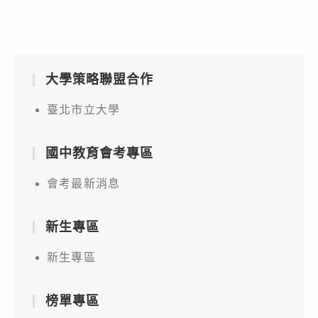
校
戲
資
設
訊
計
工
系
大學策略聯盟合作
程
列
學
活
臺北市立大學
系
動
承
計
國中教育會考專區
辦
畫」
教
會考最新消息
實
育
施
部
新生專區
計
運
畫
新生專區
算
1
思
份，
維
榜單專區
請