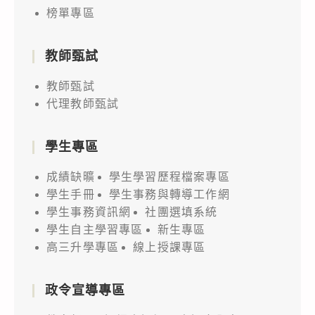
推
貴
榜單專區
動
校
計
協
教師甄試
畫，
助
推
教師甄試
公
廣
代理教師甄試
告
「國
周
際
知
學生專區
運
並
成績缺曠
學生學習歷程檔案專區
算
鼓
學生手冊
學生事務與轉導工作網
思
勵
學生事務資訊網
社團選填系統
維
學
學生自主學習專區
新生專區
挑
生
高三升學專區
線上授課專區
戰
參
賽
加，
政令宣導專區
(International
請