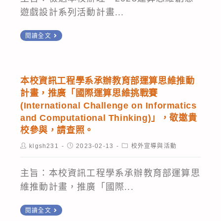
遊戲設計系列活動計畫...
檢
閱讀全文
送
本
校
本校資訊工程學系承辦教育部運算思維推動
辦
計畫，推廣「國際運算思維挑戰賽
理
(International Challenge on Informatics
「2023
and Computational Thinking)」，敬邀貴
校參與，請查照。
運
算
Post
Post
Post
klgsh231
2023-02-13
校外宣導與活動
author:
published:
category:
思
維
主旨：本校資訊工程學系承辦教育部運算思
創
維推動計畫，推廣「國際...
意
本
閱讀全文
遊