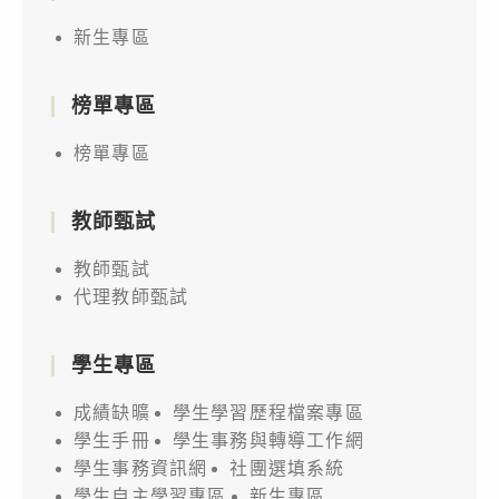
山
新生專區
城
數
位
榜單專區
黑
榜單專區
客
松
教師甄試
競
賽」
教師甄試
初
代理教師甄試
選
徵
學生專區
件
成績缺曠
學生學習歷程檔案專區
報
學生手冊
學生事務與轉導工作網
名
學生事務資訊網
社團選填系統
延
學生自主學習專區
新生專區