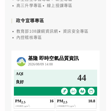
期
高三升學專區
線上授課專區
至
112
政令宣導專區
年
11
教育部108課綱資訊網
資訊安全專區
月
內控稽核專區
14
日
截
止
1
案
（如
附
件），
請