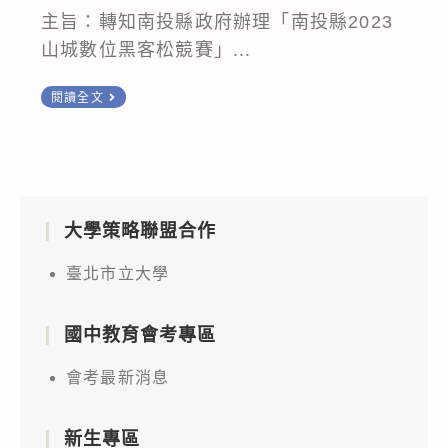
主旨：轉知南投縣政府辦理「南投縣2023
山城數位黑客松競賽」...
轉
閱讀全文
知
南
投
縣
大學策略聯盟合作
政
府
臺北市立大學
辦
理
國中教育會考專區
「南
投
會考最新消息
縣
2023
新生專區