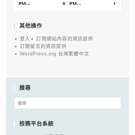
貴
校
鼓
其他操作
勵
所
登入
訂閱網站內容的資訊提供
屬
訂閱留言的資訊提供
師
WordPress.org 台灣繁體中文
生
踴
躍
報
搜尋
名
Search
參
for:
加，
請
校務平台系統
查