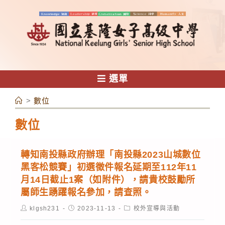
跳
轉
至
主
要
內
選單
容
>
數位
數位
轉知南投縣政府辦理「南投縣2023山城數位
黑客松競賽」初選徵件報名延期至112年11
月14日截止1案（如附件），請貴校鼓勵所
屬師生踴躍報名參加，請查照。
Post
Post
Post
klgsh231
2023-11-13
校外宣導與活動
author:
published:
category: