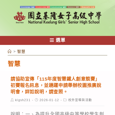
跳
轉
至
主
要
內
選單
容
>
智慧
智慧
請協助宣傳「115年度智慧鐵人創意競賽」
初賽報名訊息，並踴躍申請舉辦校園推廣說
明會，詳如說明，請查照。
Post
Post
Post
klgsh231
2026-01-12
校外宣導與活動
author:
published:
category:
說明：一、為提升全國高級中等學校學生創