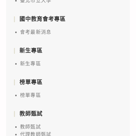
臺北市立大學
加，
全
賽
年
請
國
報
10
查
國中教育會考專區
智
名
月
照。
慧
訊
會考最新消息
26
製
息，
日
造
請
(星
新生專區
應
協
期
新生專區
用
助
四)
競
宣
中
賽
榜單專區
傳
午
巡
並
12
榜單專區
迴
踴
時，
研
躍
敬
教師甄試
習」，
申
請
請
請
惠
教師甄試
貴
舉
代理教師甄試
予