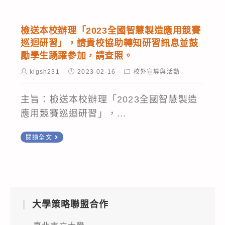
協
屬
「112
活
助
師
年
創
轉
檢送本校辦理「2023全國智慧製造應用競賽
生
度
新
巡迴研習」，請貴校協助轉知研習訊息並鼓
知
踴
智
應
勵學生踴躍參加，請查照。
研
躍
慧
用
習
Post
Post
Post
klgsh231
2023-02-16
校外宣導與活動
報
author:
published:
category:
鐵
競
訊
名
人
賽」，
主旨：檢送本校辦理「2023全國智慧製造
息
參
創
報
應用競賽巡迴研習」，...
並
加，
意
名
鼓
請
檢
競
閱讀全文
截
勵
查
送
賽」
止
學
照。
本
第
日
生
校
二
延
踴
辦
梯
期
躍
大學策略聯盟合作
理
次
至
參
「2023
初
112