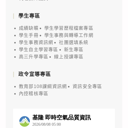
校
辦
公
協
校
告
學生專區
助
園
周
成績缺曠
學生學習歷程檔案專區
轉
推
知，
學生手冊
學生事務與轉導工作網
知
廣
並
學生事務資訊網
社團選填系統
研
說
鼓
學生自主學習專區
新生專區
習
明
勵
高三升學專區
線上授課專區
訊
會，
學
息
詳
生
政令宣導專區
並
如
踴
鼓
說
教育部108課綱資訊網
資訊安全專區
躍
勵
內控稽核專區
明，
報
學
請
名
生
查
參
踴
照。
加，
躍
請