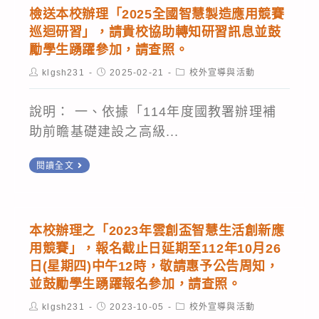
校
競
檢送本校辦理「2025全國智慧製造應用競賽
電
賽」
巡迴研習」，請貴校協助轉知研習訊息並鼓
機
初
勵學生踴躍參加，請查照。
工
賽
Post
Post
Post
klgsh231
2025-02-21
校外宣導與活動
author:
published:
category:
程
報
系
名
說明： 一、依據「114年度國教署辦理補
辦
訊
助前瞻基礎建設之高級...
理
息，
檢
「2025
閱讀全文
並
送
第
踴
本
36
躍
校
屆
申
本校辦理之「2023年雲創盃智慧生活創新應
辦
AERC
請
用競賽」，報名截止日延期至112年10月26
理
亞
日(星期四)中午12時，敬請惠予公告周知，
舉
「2025
並鼓勵學生踴躍報名參加，請查照。
洲
辦
全
智
校
Post
Post
Post
klgsh231
2023-10-05
校外宣導與活動
author:
published:
category: