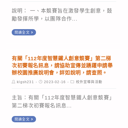
國
慧
園
智
型
說明： 一、本競賽旨在激發學生創意，鼓
推
慧
機
勵發揮所學，以團隊合作...
廣
製
器
說
本
造
閱讀全文
人
明
校
應
大
會，
辦
用
賽」
詳
理
競
競
有關「112年度智慧鐵人創意競賽」第二梯
如
之
賽
次初賽報名訊息，請協助宣傳並踴躍申請舉
賽
說
「2023
辦校園推廣說明會，詳如說明，請查照。
巡
辦
明，
年
迴
法，
Post
Post
Post
klgsh231
2023-02-16
校外宣導與活動
請
author:
published:
category:
雲
研
敬
查
創
習」，
主旨：有關「112年度智慧鐵人創意競賽」
請
照。
盃
請
第二梯次初賽報名訊息...
轉
智
貴
知
有
慧
閱讀全文
校
所
關
生