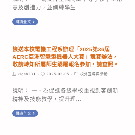
意及創造力，並訓練學生...
請
閱讀全文
協
助
宣
檢送本校電機工程系辦理「2025第36屆
傳
AERC亞洲智慧型機器人大賽」競賽辦法，
「115
敬請轉知所屬師生踴躍報名參加，請查照。
年
Post
Post
Post
klgsh231
2025-03-05
校外宣導與活動
author:
published:
category:
度
智
說明： 一、為促進各級學校重視創客創新
慧
精神及技能教學，提升理...
鐵
檢
人
閱讀全文
送
創
本
意