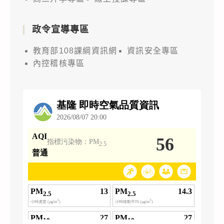
加，
請
政令宣導專區
查
照
教育部108課綱資訊網
資訊安全專區
並
內控稽核專區
惠
予
公
告
周
知。