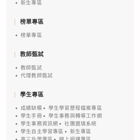
新生專區
技
術
營」
榜單專區
相
榜單專區
關
資
教師甄試
訊，
邀
教師甄試
請
代理教師甄試
貴
校
學生專區
師
成績缺曠
學生學習歷程檔案專區
生
學生手冊
學生事務與轉導工作網
報
學生事務資訊網
社團選填系統
名
學生自主學習專區
新生專區
參
高三升學專區
線上授課專區