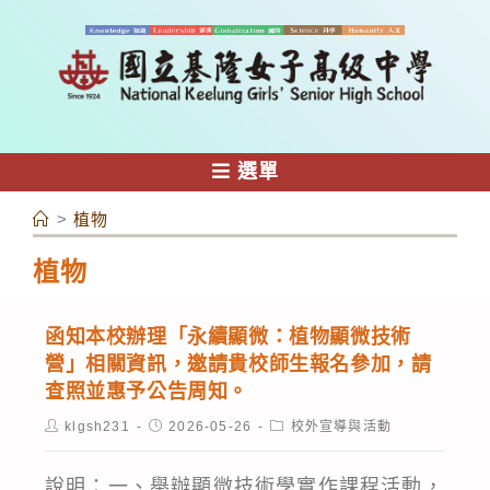
跳
轉
至
主
要
內
選單
容
>
植物
植物
函知本校辦理「永續顯微：植物顯微技術
營」相關資訊，邀請貴校師生報名參加，請
查照並惠予公告周知。
Post
Post
Post
klgsh231
2026-05-26
校外宣導與活動
author:
published:
category:
說明：一、舉辦顯微技術學實作課程活動，