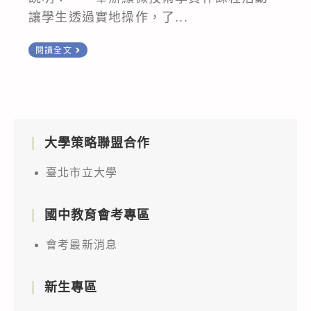
讓學生透過實地操作，了...
函
閱讀全文
知
本
校
辦
大學策略聯盟合作
理
「永
臺北市立大學
續
顯
國中教育會考專區
微：
植
會考最新消息
物
顯
新生專區
微