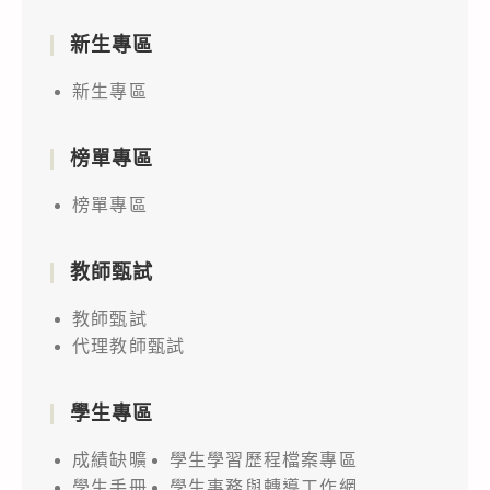
化
學
新生專區
物
新生專區
質
及
其
榜單專區
運
榜單專區
作
管
教師甄試
理
事
教師甄試
項」
代理教師甄試
公
告
學生專區
事
成績缺曠
學生學習歷程檔案專區
項
學生手冊
學生事務與轉導工作網