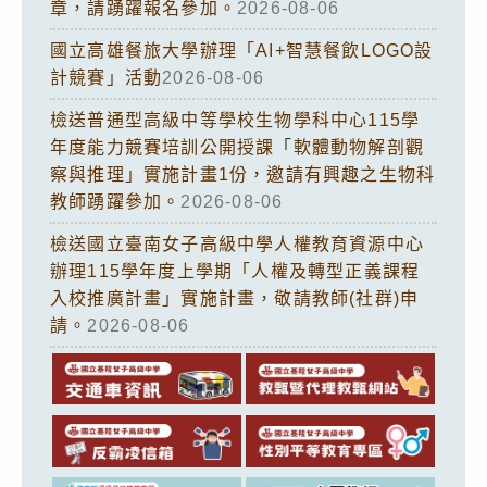
正
章，請踴躍報名參加。
2026-08-06
後
國立高雄餐旅大學辦理「AI+智慧餐飲LOGO設
公
計競賽」活動
2026-08-06
告
檢送普通型高級中等學校生物學科中心115學
全
年度能力競賽培訓公開授課「軟體動物解剖觀
文
察與推理」實施計畫1份，邀請有興趣之生物科
各
教師踴躍參加。
2026-08-06
1
檢送國立臺南女子高級中學人權教育資源中心
份，
辦理115學年度上學期「人權及轉型正義課程
請
入校推廣計畫」實施計畫，敬請教師(社群)申
查
請。
2026-08-06
照。