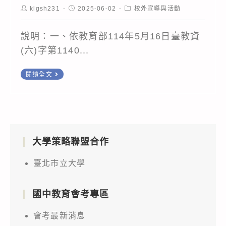
Post
Post
Post
klgsh231
2025-06-02
校外宣導與活動
author:
published:
category:
說明：一、依教育部114年5月16日臺教資
(六)字第1140...
環
閱讀全文
境
部
修
正
大學策略聯盟合作
發
布
臺北市立大學
「列
管
國中教育會考專區
毒
性
會考最新消息