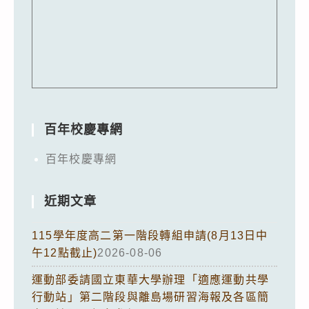
影
本、
修
正
總
說
明
百年校慶專網
及
修
百年校慶專網
正
公
近期文章
告
對
115學年度高二第一階段轉組申請(8月13日中
照
午12點截止)
2026-08-06
表、
運動部委請國立東華大學辦理「適應運動共學
修
行動站」第二階段與離島場研習海報及各區簡