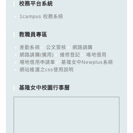
以
校務平台系統
環
1campus 校務系統
部
化
字
教職員專區
第
差勤系統
公文簽核
網路請購
1148108137
網路請購(備用)
維修登記
場地借用
號
場地借用申請單
基隆女中Newplus系統
公
網站維護之css使用說明
告
修
基隆女中校園行事曆
正，
檢
送
公
告