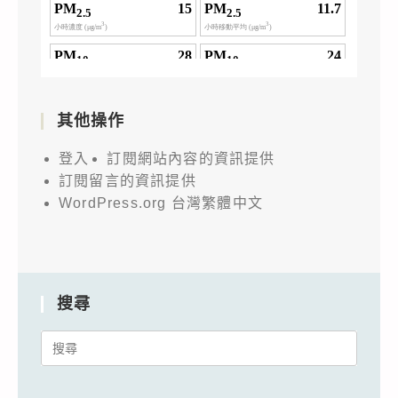
第
4
項
附
表
其他操作
4，
業
登入
訂閱網站內容的資訊提供
經
訂閱留言的資訊提供
該
WordPress.org 台灣繁體中文
部
114
年
5
搜尋
月
Search
13
for:
日