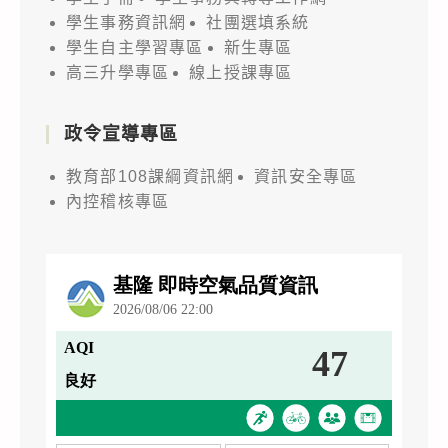
第
學生事務資訊網
社團選填系統
1
學生自主學習專區
新生專區
項
高三升學專區
線上授課專區
及
第
政令宣導專區
2
項
教育部108課綱資訊網
資訊安全專區
附
內控稽核專區
表
2、
第
3
項
附
表
3、