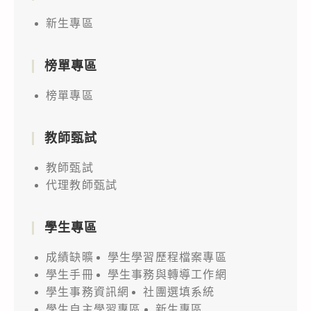
續
新生專區
發
展
目
榜單專區
標
榜單專區
SDGs
探
教師甄試
究
與
教師甄試
實
代理教師甄試
作
學
學生專區
習
成績缺曠
學生學習歷程檔案專區
成
學生手冊
學生事務與轉導工作網
果
學生事務資訊網
社團選填系統
國
學生自主學習專區
新生專區