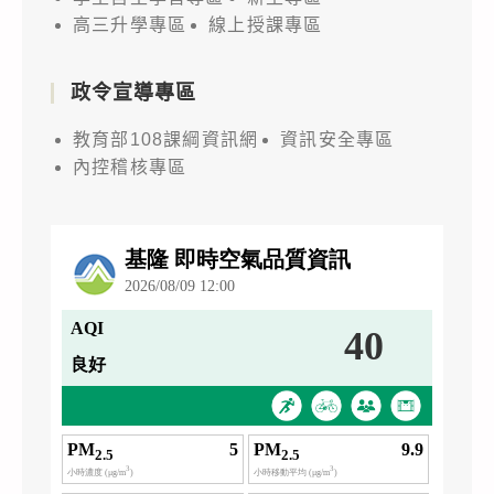
際
高三升學專區
線上授課專區
研
討
政令宣導專區
會」，
敬
教育部108課綱資訊網
資訊安全專區
請
內控稽核專區
貴
校
轉
知
所
屬
學
生
踴
躍