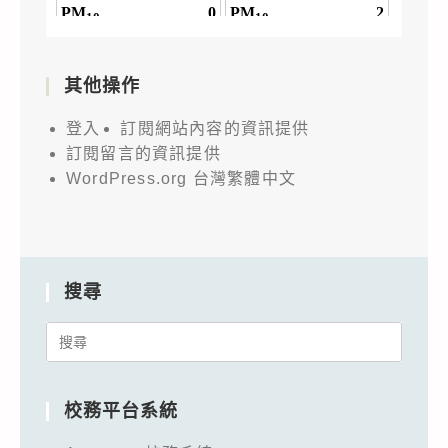
報
名
參
其他操作
加，
詳
登入
訂閱網站內容的資訊提供
如
訂閱留言的資訊提供
說
WordPress.org 台灣繁體中文
明，
請
查
照。
搜尋
Search
for:
校務平台系統