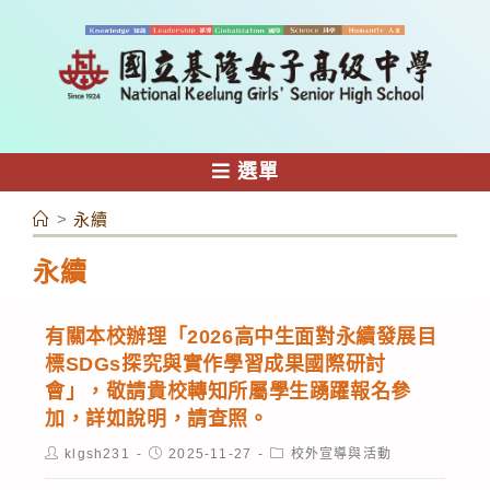
跳
轉
至
主
要
內
選單
容
>
永續
永續
有關本校辦理「2026高中生面對永續發展目
標SDGs探究與實作學習成果國際研討
會」，敬請貴校轉知所屬學生踴躍報名參
加，詳如說明，請查照。
Post
Post
Post
klgsh231
2025-11-27
校外宣導與活動
author:
published:
category: