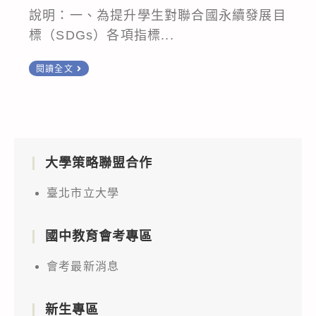
說明：一、為提升學生對聯合國永續發展目
標（SDGs）各項指標...
有
閱讀全文
關
本
校
辦
大學策略聯盟合作
理
「2026
臺北市立大學
高
中
國中教育會考專區
生
面
會考最新消息
對
永
新生專區