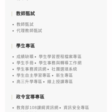
中
師
組
及
教師甄試
至
學
國
生
教師甄試
小
代理教師甄試
踴
組
躍
自
參
學生專區
即
加，
成績缺曠
學生學習歷程檔案專區
日
詳
學生手冊
學生事務與轉導工作網
起
如
學生事務資訊網
社團選填系統
至
說
學生自主學習專區
新生專區
112
明，
高三升學專區
線上授課專區
年
請
6
查
政令宣導專區
月
照。
17
教育部108課綱資訊網
資訊安全專區