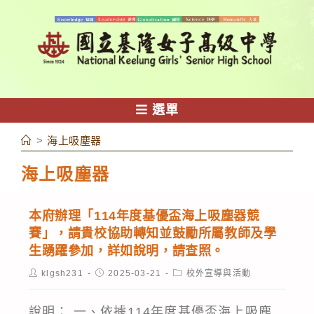
跳
轉
至
主
要
內
選單
容
>
海上吸塵器
海上吸塵器
本府辦理「114年度基優盃海上吸塵器競
賽」，請貴校協助轉知並鼓勵所屬教師及學
生踴躍參加，詳如說明，請查照。
Post
Post
Post
klgsh231
2025-03-21
校外宣導與活動
author:
published:
category:
說明： 一、依據114年度基優盃海上吸塵