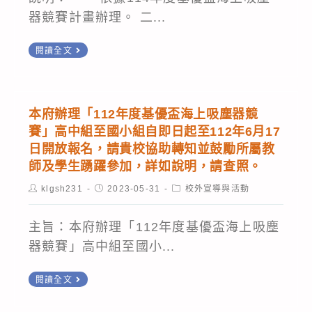
器競賽計畫辦理。 二...
本
閱讀全文
府
辦
理
本府辦理「112年度基優盃海上吸塵器競
「114
賽」高中組至國小組自即日起至112年6月17
年
日開放報名，請貴校協助轉知並鼓勵所屬教
度
師及學生踴躍參加，詳如說明，請查照。
基
Post
Post
Post
klgsh231
2023-05-31
校外宣導與活動
author:
published:
category:
優
盃
主旨：本府辦理「112年度基優盃海上吸塵
海
器競賽」高中組至國小...
上
本
吸
閱讀全文
府
塵