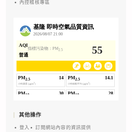
日
內控稽核專區
開
放
報
名，
請
貴
校
協
助
轉
知
並
鼓
其他操作
勵
所
登入
訂閱網站內容的資訊提供