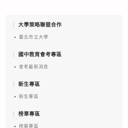
辦
器
理
競
「112
賽」，
大學策略聯盟合作
年
請
度
貴
臺北市立大學
基
校
優
協
國中教育會考專區
盃
助
海
會考最新消息
轉
上
知
吸
並
新生專區
塵
鼓
新生專區
器
勵
競
所
賽」
榜單專區
屬
高
教
榜單專區