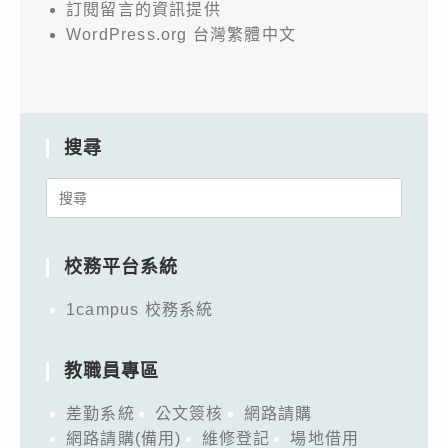
屬
訂閱留言的資訊提供
教
WordPress.org 台灣繁體中文
師
及
學
生
搜尋
踴
Search
躍
for:
參
加，
校務平台系統
詳
1campus 校務系統
如
說
明，
教職員專區
請
差勤系統
公文簽核
網路請購
查
網路請購(備用)
維修登記
場地借用