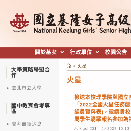
跳
轉
至
主
要
內
關於基女
行政單位
校園公告
容
>
火星
大學策略聯盟合
作
火星
臺北市立大學
檢送本校理學院與國立
「2022全國火星任務
國中教育會考專
區
組員資料表)，敬請貴
屬學生踴躍報名參加為
會考最新消息
Post
Post
klgsh231
2022-10-13