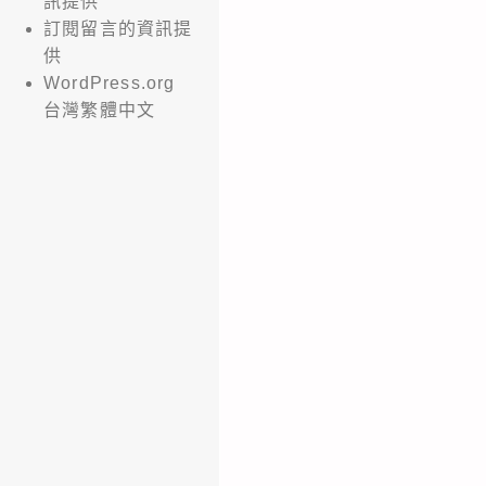
訊提供
予
訂閱留言的資訊提
供
協
WordPress.org
助
台灣繁體中文
公
告
並
周
知
所
屬
學
生
踴
躍
報
名