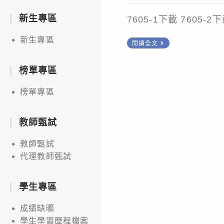
author:
published:
新生專區
7605-1下載 7605-2
新生專區
檢
閱讀全文
送
本
榜單專區
校
榜單專區
理
學
教師甄試
院
與
教師甄試
國
代理教師甄試
立
自
學生專區
然
成績缺曠
科
學生學習歷程檔案
學