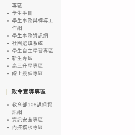
專區
博
學生手冊
物
學生事務與轉導工
館
作網
合
學生事務資訊網
辦
社團選填系統
之
學生自主學習專區
「2022
新生專區
高三升學專區
全
線上授課專區
國
火
政令宣導專區
星
任
教育部108課綱資
務
訊網
創
資訊安全專區
意
內控稽核專區
競