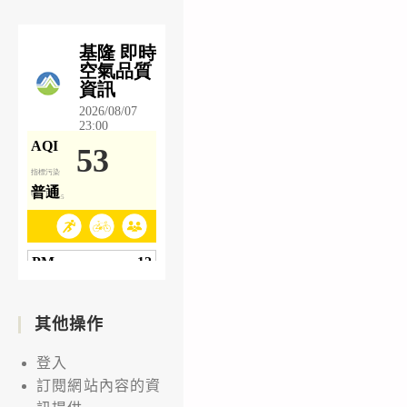
賽」
海
報、
簡
章
(含
組
員
資
料
表)，
敬
其他操作
請
貴
登入
校
訂閱網站內容的資
惠