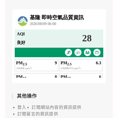
校
請
師
查
生
照。
踴
躍
報
名
參
加，
請
查
照。
其他操作
登入
訂閱網站內容的資訊提供
訂閱留言的資訊提供