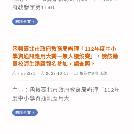
府教發字第1140...
函
閱讀全文
轉
嘉
義
函轉臺北市政府教育局辦理「112年度中小
縣
學資通訊應用大賽－無人機競賽」，請鼓勵
政
貴校師生踴躍報名參加，請查照。
府
Post
Post
Post
klgsh231
2023-10-19
校外宣導與活動
author:
published:
category:
辦
理
主旨：函轉臺北市政府教育局辦理「112年
「113
度中小學資通訊應用大...
學
函
年
閱讀全文
轉
度
臺
嘉