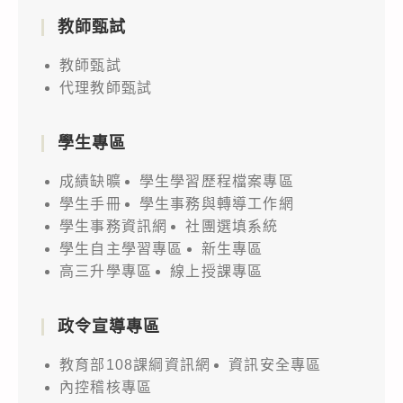
通
請
教師甄試
訊
貴
應
校
教師甄試
用
協
代理教師甄試
大
助
賽
轉
學生專區
－
知
成績缺曠
學生學習歷程檔案專區
無
並
學生手冊
學生事務與轉導工作網
人
鼓
學生事務資訊網
社團選填系統
機
勵
學生自主學習專區
新生專區
競
師
高三升學專區
線上授課專區
賽」，
生
請
踴
政令宣導專區
鼓
躍
勵
報
教育部108課綱資訊網
資訊安全專區
貴
內控稽核專區
名，