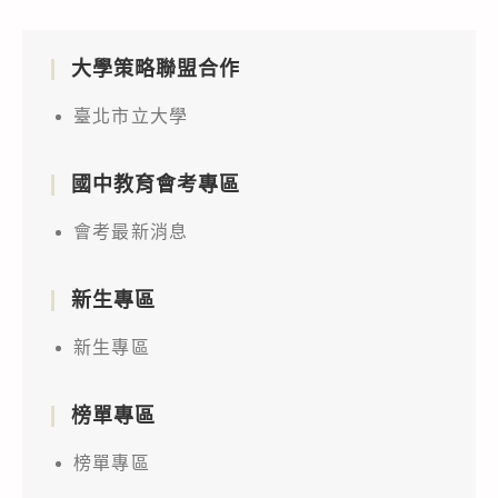
北
義
市
縣
大學策略聯盟合作
政
無
府
人
臺北市立大學
教
機
育
競
國中教育會考專區
局
賽」
辦
第
會考最新消息
理
2
「112
次
新生專區
年
報
新生專區
度
名
中
相
小
榜單專區
關
學
資
榜單專區
資
訊，