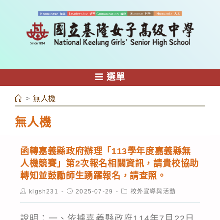
跳
轉
至
主
要
內
選單
容
>
無人機
無人機
函轉嘉義縣政府辦理「113學年度嘉義縣無
人機競賽」第2次報名相關資訊，請貴校協助
轉知並鼓勵師生踴躍報名，請查照。
Post
Post
Post
klgsh231
2025-07-29
校外宣導與活動
author:
published:
category:
說明：一、依據嘉義縣政府114年7月22日