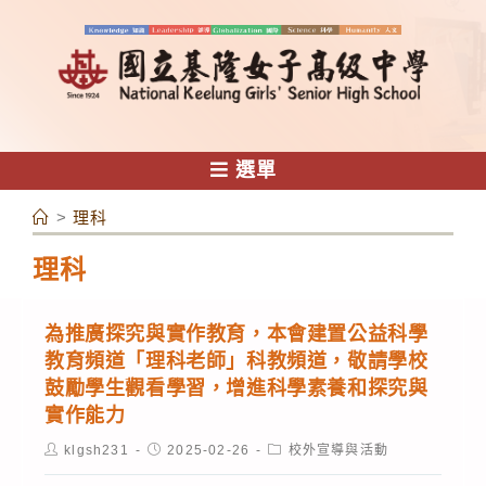
跳
轉
至
主
要
內
選單
容
>
理科
理科
為推廣探究與實作教育，本會建置公益科學
教育頻道「理科老師」科教頻道，敬請學校
鼓勵學生觀看學習，增進科學素養和探究與
實作能力
Post
Post
Post
klgsh231
2025-02-26
校外宣導與活動
author:
published:
category: