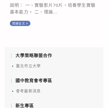
說明： 一、實驗影片70片，培養學生實驗
基本能力。 二、理論...
為
閱讀全文
推
廣
探
究
大學策略聯盟合作
與
實
臺北市立大學
作
教
國中教育會考專區
育，
本
會考最新消息
會
建
新生專區