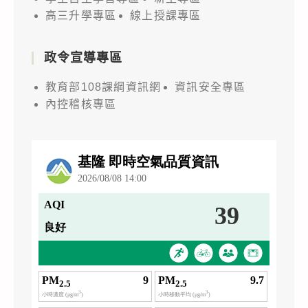
道，
高三升學專區
線上授課專區
敬
請
政令宣導專區
學
校
教育部108課綱資訊網
資訊安全專區
鼓
內控稽核專區
勵
學
生
觀
看
學
習，
增
進
科