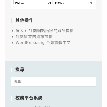
學
素
養
其他操作
和
探
登入
訂閱網站內容的資訊提供
究
訂閱留言的資訊提供
與
WordPress.org 台灣繁體中文
實
作
能
力
搜尋
Search
for:
校務平台系統