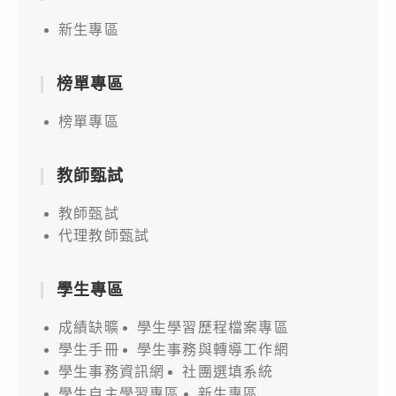
置
新生專區
公
益
科
榜單專區
學
榜單專區
教
育
教師甄試
頻
道
教師甄試
「理
代理教師甄試
科
老
學生專區
師」
成績缺曠
學生學習歷程檔案專區
科
學生手冊
學生事務與轉導工作網
教
學生事務資訊網
社團選填系統
頻
學生自主學習專區
新生專區