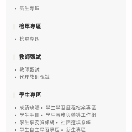
共
新生專區
同
舉
辦
榜單專區
「綠
榜單專區
色
化
教師甄試
學
『犇
教師甄試
向
代理教師甄試
永
續』
學生專區
聯
成績缺曠
學生學習歷程檔案專區
合
學生手冊
學生事務與轉導工作網
頒
學生事務資訊網
社團選填系統
獎
學生自主學習專區
新生專區