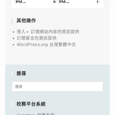
會
議
室
其他操作
網
址
登入
訂閱網站內容的資訊提供
變
訂閱留言的資訊提供
更
WordPress.org 台灣繁體中文
說
明
及
議
搜尋
程，
Search
詳
for:
如
說
校務平台系統
明，