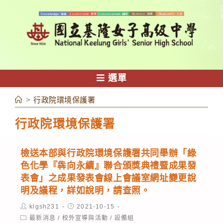
跳
轉
至
主
要
內
選單
容
>
行政院環境保護署
行政院環境保護署
檢送本部與行政院環境保護署共同舉辦「綠
色化學『犇向永續』聯合頒獎典禮暨成果發
表會」之成果發表會線上會議室網址變更說
明及議程，詳如說明，請查照。
Post
Post
klgsh231
2021-10-15
author:
published:
Post
最新消息
/
校外宣導與活動
/
設備組