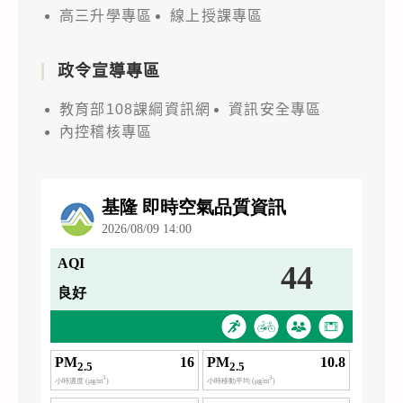
典
高三升學專區
線上授課專區
禮
暨
政令宣導專區
成
果
教育部108課綱資訊網
資訊安全專區
發
內控稽核專區
表
會」
之
成
果
發
表
會
線
上