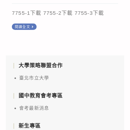
category:
7755-1下載 7755-2下載 7755-3下載
檢
閱讀全文
送
本
部
與
大學策略聯盟合作
行
政
臺北市立大學
院
環
國中教育會考專區
境
保
會考最新消息
護
署
新生專區