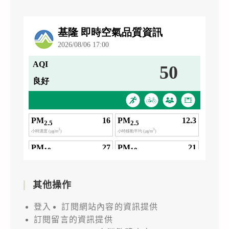
天
校
線
師
創
生
意
踴
設
躍
計
報
競
名
賽』，
參
請
加，
查
請
照。
查
照。
其他操作
登入
訂閱網站內容的資訊提供
訂閱留言的資訊提供