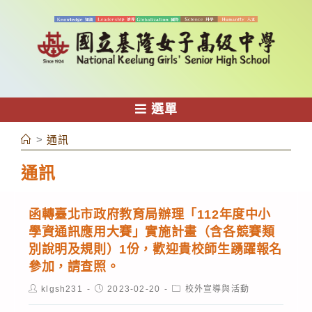
跳
轉
至
主
要
內
選單
容
>
通訊
通訊
函轉臺北市政府教育局辦理「112年度中小
學資通訊應用大賽」實施計畫（含各競賽類
別說明及規則）1份，歡迎貴校師生踴躍報名
參加，請查照。
Post
Post
Post
klgsh231
2023-02-20
校外宣導與活動
author:
published:
category: