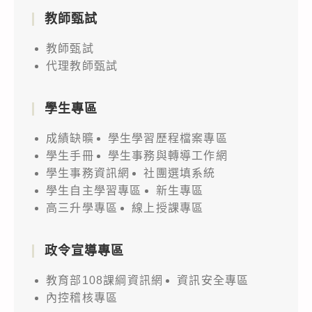
程
（含
教師甄試
系
各
主
競
教師甄試
辦
賽
代理教師甄試
之
類
『2022
別
學生專區
FMRA
說
成績缺曠
學生學習歷程檔案專區
全
明
學生手冊
學生事務與轉導工作網
國
及
學生事務資訊網
社團選填系統
FM
規
學生自主學習專區
新生專區
廣
則）
高三升學專區
線上授課專區
播
1
收
份，
政令宣導專區
音
歡
機
迎
教育部108課綱資訊網
資訊安全專區
及
內控稽核專區
貴