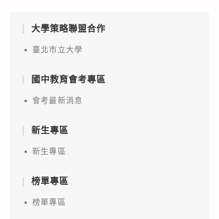
貴
年
校
度
大學策略聯盟合作
師
中
生
小
臺北市立大學
踴
學
躍
資
國中教育會考專區
參
通
加
訊
會考最新消息
本
應
校
用
新生專區
電
大
新生專區
腦
賽」
與
實
通
榜單專區
施
訊
計
榜單專區
工
畫