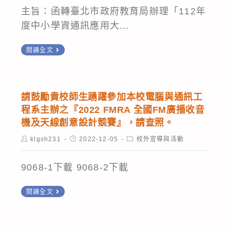
主旨：函轉臺北市政府教育局辦理「112年
度中小學資通訊應用大...
函
閱讀全文
轉
臺
北
請鼓勵貴校師生踴躍參加本校電腦與通訊工
市
程系主辦之『2022 FMRA 全國FM廣播收音
政
機及天線創意設計競賽』，請查照。
府
Post
Post
Post
klgsh231
2022-12-05
校外宣導與活動
author:
published:
category:
教
育
9068-1下載 9068-2下載
局
請
辦
閱讀全文
鼓
理
勵
「112