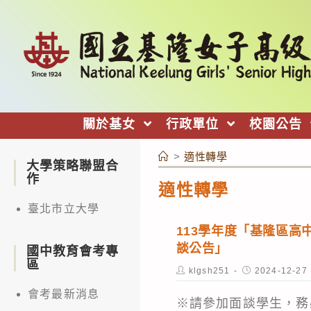
跳
轉
至
主
要
內
關於基女
行政單位
校園公告
容
>
適性轉學
大學策略聯盟合
作
適性轉學
臺北市立大學
113學年度「基隆區高
談公告」
國中教育會考專
區
Post
Post
klgsh251
2024-12-27
author:
published:
會考最新消息
※請參加面談學生，務