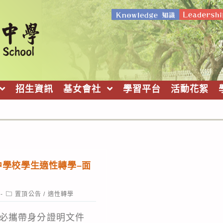
招生資訊
基女會社
學習平台
活動花絮
中學校學生適性轉學–面
Post
置頂公告
/
適性轉學
category:
必攜帶身分證明文件