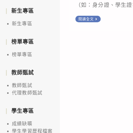
（如：身分證、學生證等
新生專區
113
閱讀全文
新生專區
學
年
榜單專區
度
「基
榜單專區
隆
區
教師甄試
高
中
教師甄試
學
代理教師甄試
校
學
學生專區
生
成績缺曠
適
學生學習歷程檔案