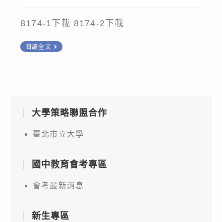
author:
published:
category:
8174-1下載 8174-2下載
茲
閱讀全文
訂
於
本
(111)
大學策略聯盟合作
年
3
臺北市立大學
月
26
國中教育會考專區
日
(星
會考最新消息
期
六)
新生專區