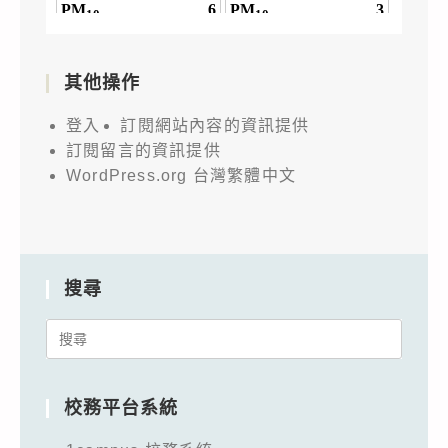
如
附
件
其他操作
海
報，
登入
訂閱網站內容的資訊提供
請
訂閱留言的資訊提供
貴
WordPress.org 台灣繁體中文
校
轉
知
所
搜尋
屬
Search
單
for:
位
師
校務平台系統
生