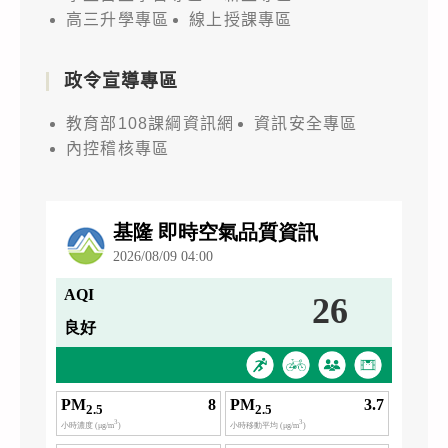
國
高三升學專區
線上授課專區
電
子
政令宣導專區
設
計
教育部108課綱資訊網
資訊安全專區
創
內控稽核專區
意
競
賽
暨
學
術
研
討
會」，
詳