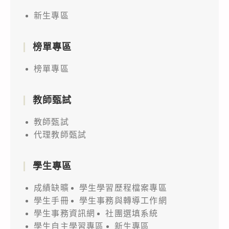
在
新生專區
本
校
資
榜單專區
訊
榜單專區
大
樓
教師甄試
舉
辦
教師甄試
「2022
代理教師甄試
年
第
學生專區
十
成績缺曠
學生學習歷程檔案專區
八
學生手冊
學生事務與轉導工作網
屆
學生事務資訊網
社團選填系統
全
學生自主學習專區
新生專區