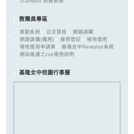
1campus 校務系統
踴
躍
組
教職員專區
隊
差勤系統
公文簽核
網路請購
報
網路請購(備用)
維修登記
場地借用
名
場地借用申請單
基隆女中Newplus系統
參
網站維護之css使用說明
加，
請
基隆女中校園行事曆
查
照。