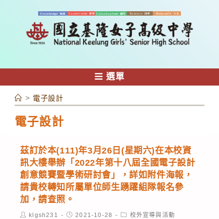
跳
轉
至
主
要
內
選單
容
>
電子設計
電子設計
茲訂於本(111)年3月26日(星期六)在本校資
訊大樓舉辦「2022年第十八屆全國電子設計
創意競賽暨學術研討會」，詳如附件海報，
請貴校轉知所屬單位師生踴躍組隊報名參
加，請查照。
Post
Post
Post
klgsh231
2021-10-28
校外宣導與活動