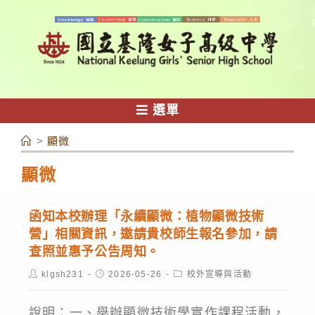
跳
轉
至
主
要
內
選單
容
>
顯微
顯微
函知本校辦理「永續顯微：植物顯微技術
營」相關資訊，邀請貴校師生報名參加，請
查照並惠予公告周知。
Post
Post
Post
klgsh231
2026-05-26
校外宣導與活動
author:
published:
category:
說明：一、舉辦顯微技術學實作課程活動，