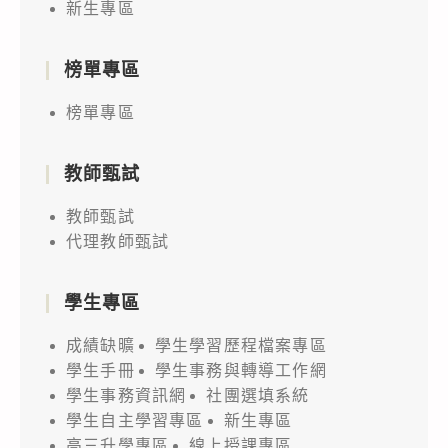
新生專區
技
術
營」
榜單專區
相
榜單專區
關
資
教師甄試
訊，
邀
教師甄試
請
代理教師甄試
貴
校
學生專區
師
成績缺曠
學生學習歷程檔案專區
生
學生手冊
學生事務與轉導工作網
報
學生事務資訊網
社團選填系統
名
學生自主學習專區
新生專區
參
高三升學專區
線上授課專區