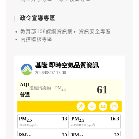
加，
請
政令宣導專區
查
照
教育部108課綱資訊網
資訊安全專區
並
內控稽核專區
惠
予
公
告
周
知。