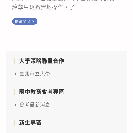
讓學生透過實地操作，了...
函
閱讀全文
知
本
校
辦
大學策略聯盟合作
理
「永
臺北市立大學
續
顯
國中教育會考專區
微：
植
會考最新消息
物
顯
新生專區
微