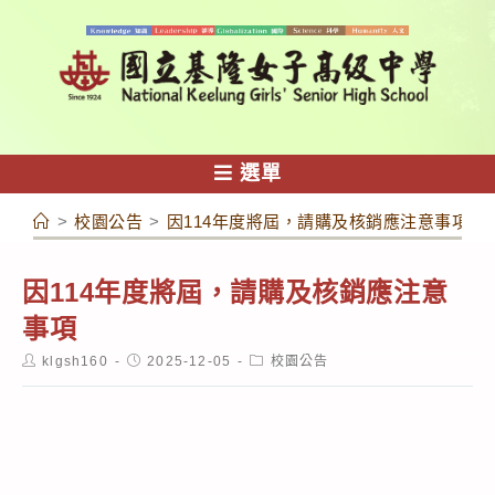
跳
轉
至
主
要
內
選單
容
>
校園公告
>
因114年度將屆，請購及核銷應注意事項
因114年度將屆，請購及核銷應注意
事項
Post
Post
Post
klgsh160
2025-12-05
校園公告
author:
published:
category: