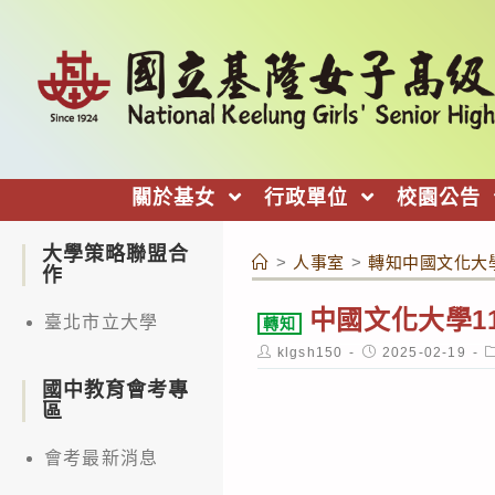
跳
轉
至
主
要
內
關於基女
行政單位
校園公告
容
大學策略聯盟合
>
人事室
>
轉知中國文化大
作
中國文化大學1
臺北市立大學
轉知
Post
Post
P
klgsh150
2025-02-19
author:
published:
c
國中教育會考專
區
會考最新消息