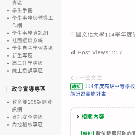
專區
學生手冊
學生事務與轉導工
作網
學生事務資訊網
中國文化大學114學年
社團選填系統
學生自主學習專區
Post Views:
217
新生專區
高三升學專區
線上授課專區
上一篇文章
Read
114年度高級中等學
轉知
more
政令宣導專區
能研習實施計畫
articles
教育部108課綱資
訊網
相關內容
資訊安全專區
內控稽核專區
數位發展部防詐
轉知