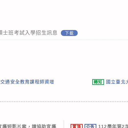
度碩士班考試入學招生訊息
下載
校交通安全教育課程師資增
國立臺北
轉知
宣導短影片案，請協助宣導
112學年第2
置頂
公告