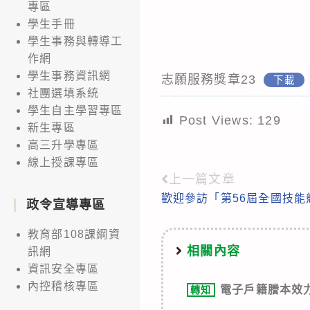
專區
學生手冊
學生事務與轉導工
作網
學生事務資訊網
志願服務獎章23
下載
社團選填系統
學生自主學習專區
Post Views:
129
新生專區
高三升學專區
線上授課專區
上一篇文章
Read
歡迎參訪「第56屆全國技能
more
政令宣導專區
articles
教育部108課綱資
相關內容
訊網
資訊安全專區
內控稽核專區
電子戶籍謄本效
轉知