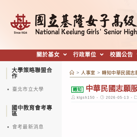
跳
轉
至
主
要
內
關於基女
行政單位
校園公告
容
大學策略聯盟合
>
人事室
>
轉知中華民國志
作
中華民國志願服
臺北市立大學
轉知
Post
Post
P
klgsh150
2026-05-13
author:
published:
c
國中教育會考專
區
會考最新消息