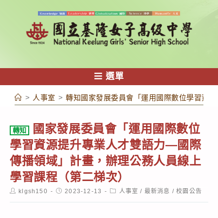
跳
轉
至
主
要
內
選單
容
>
人事室
>
轉知國家發展委員會「運用國際數位學習資源
國家發展委員會「運用國際數位
轉知
學習資源提升專業人才雙語力—國際
傳播領域」計畫，辦理公務人員線上
學習課程（第二梯次）
Post
Post
Post
klgsh150
2023-12-13
人事室
/
最新消息
/
校園公告
author:
published:
category: