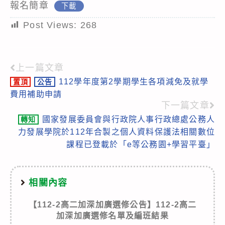
報名簡章
下載
Post Views:
268
上一篇文章
Read
112學年度第2學期學生各項減免及就學
置頂
公告
more
費用補助申請
articles
下一篇文章
國家發展委員會與行政院人事行政總處公務人
轉知
力發展學院於112年合製之個人資料保護法相關數位
課程已登載於「e等公務園+學習平臺」
相關內容
【112-2高二加深加廣選修公告】112-2高二
加深加廣選修名單及編班結果