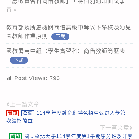
「應徵實習科商借教師」，將個別通知面試事
宜。
教育部及所屬機關商借高級中等以下學校及幼兒
園教師作業原則
下載
國教署高中組（學生實習科）商借教師簡歷表
下載
Post Views:
796
上一篇文章
Read
114學年度體育班特色招生甄選入學第一
置頂
公告
more
次續招簡章
articles
下一篇文章
國立臺北大學114學年度第1學期學分班及非學
轉知