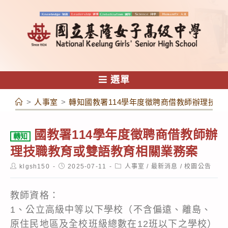
跳
轉
至
主
要
內
選單
容
>
人事室
>
轉知國教署114學年度徵聘商借教師辦理技職
國教署114學年度徵聘商借教師辦
轉知
理技職教育或雙語教育相關業務案
Post
Post
Post
klgsh150
2025-07-11
人事室
/
最新消息
/
校園公告
author:
published:
category:
教師資格：
1、公立高級中等以下學校（不含偏遠、離島、
原住民地區及全校班級總數在12班以下之學校）