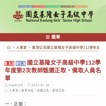
跳
轉
至
主
要
內
選單
容
>
人事室
>
置頂公告國立基隆女子高級中學112學年度第
國立基隆女子高級中學112學
置頂
公告
年度第2次教師甄選正取、備取人員名
單
Post
Post
klgsh150
2024-01-16
author:
published:
Post
人事室
/
最新消息
/
校園公告
/
置頂公告
category:
一、正取：