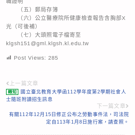
職證明
（五）郵局存簿
（六）公立醫療院所健康檢查報告含胸部X
光（可後補）
（七）大頭照電子檔寄至
klgsh151@gml.klgsh.kl.edu.tw
Post Views:
285
上一篇文章
Read
國立臺北教育大學函112學年度第2學期社會人
轉知
more
士隨班附讀招生訊息
articles
下一篇文章
有關112年12月15日修正公布之勞動事件法，司法院
定自113年1月8日施行案，請查照。