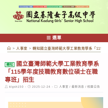
跳
轉
至
主
要
內
選單
容
>
人事室
>
轉知國立臺灣師範大學工業教育學系「115
國立臺灣師範大學工業教育學系
轉知
「115學年度技職教育數位碩士在職
專班」招生
Post
Post
Post
klgsh150
2025-12-24
人事室
/
最新消息
/
校園公告
author:
published:
category: