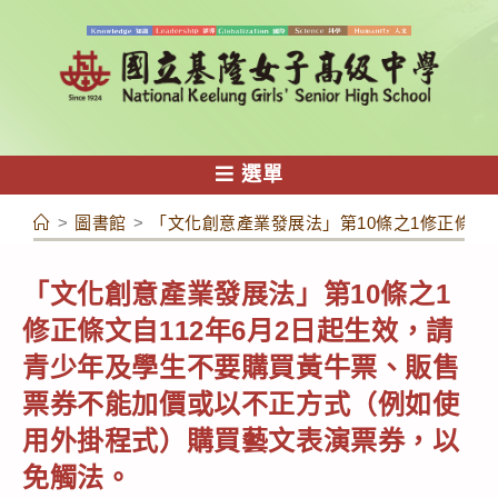
跳
轉
至
主
要
內
選單
容
>
圖書館
>
「文化創意產業發展法」第10條之1修正條文
「文化創意產業發展法」第10條之1
修正條文自112年6月2日起生效，請
青少年及學生不要購買黃牛票、販售
票券不能加價或以不正方式（例如使
用外掛程式）購買藝文表演票券，以
免觸法。