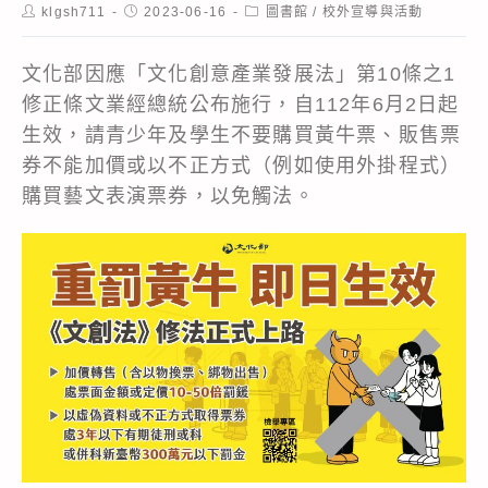
Post
Post
Post
klgsh711
2023-06-16
圖書館
/
校外宣導與活動
author:
published:
category:
文化部因應「文化創意產業發展法」第10條之1
修正條文業經總統公布施行，自112年6月2日起
生效，請青少年及學生不要購買黃牛票、販售票
券不能加價或以不正方式（例如使用外掛程式）
購買藝文表演票券，以免觸法。