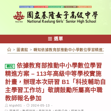
跳
轉
至
主
要
內
選單
容
>
圖書館
>
轉知依據教育部推動中小學數位學習精進方案 
依據教育部推動中小學數位學習
轉知
精進方案 – 113年高級中等學校實施
計畫，辦理本次研習 B1「科技輔助自
主學習工作坊」敬請鼓勵所屬高中職
教師報名參加
Post
Post
klgsh01
2024-05-13
author:
published:
Post