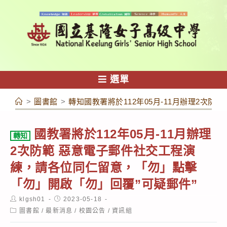
跳
轉
至
主
要
內
選單
容
>
圖書館
>
轉知國教署將於112年05月-11月辦理2次
國教署將於112年05月-11月辦理
轉知
2次防範 惡意電子郵件社交工程演
練，請各位同仁留意，「勿」點擊
「勿」開啟「勿」回覆”可疑郵件”
Post
Post
klgsh01
2023-05-18
author:
published:
Post
圖書館
/
最新消息
/
校園公告
/
資訊組
category: