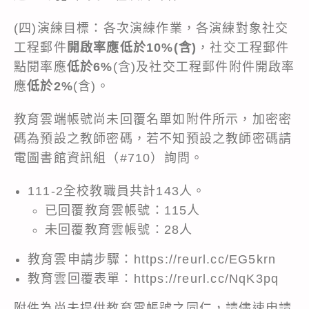
(四)演練目標：各次演練作業，各演練對象社交
工程郵件
開啟率應低於10%(含)
，社交工程郵件
點閱率應
低於6%
(含)及社交工程郵件附件開啟率
應
低於2%
(含)。
教育雲端帳號尚未回覆名單如附件所示，加密密
碼為預設之教師密碼，若不知預設之教師密碼請
電圖書館資訊組（#710）詢問。
111-2全校教職員共計143人。
已回覆教育雲帳號：115人
未回覆教育雲帳號：28人
教育雲申請步驟：
https://reurl.cc/EG5krn
教育雲回覆表單：
https://reurl.cc/NqK3pq
附件為尚未提供教育雲帳號之同仁，請儘速申請