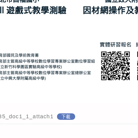
85_doc1_1_attach1
下載