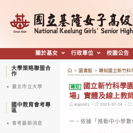
跳
轉
至
主
要
內
關於基女
行政單位
校園公告
容
大學策略聯盟合
>
圖書館
>
轉知國立新竹科
作
國立新竹科學園
臺北市立大學
轉知
場」實體及線上教師
國中教育會考專
Post
Post
Po
klgsh01
2023-07-24
author:
published:
ca
區
一、依據「推動中小學數
會考最新消息