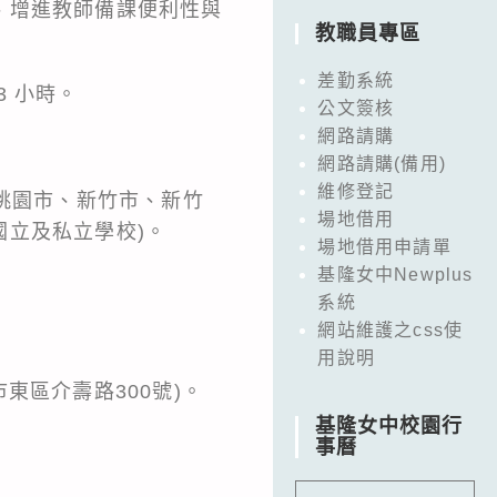
、增進教師備課便利性與
教職員專區
差勤系統
 小時。
公文簽核
網路請購
網路請購(備用)
維修登記
桃園市、新竹市、新竹
場地借用
立及私立學校)。
場地借用申請單
基隆女中Newplus
系統
網站維護之css使
用說明
東區介壽路300號)。
基隆女中校園行
事曆