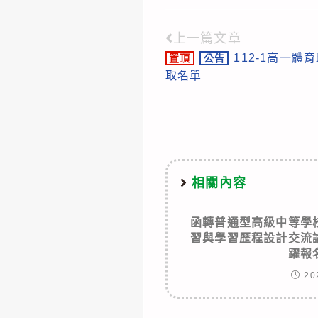
上一篇文章
Read
112-1高一
置頂
公告
more
取名單
articles
相關內容
函轉普通型高級中等學
習與學習歷程設計交流
躍報
20