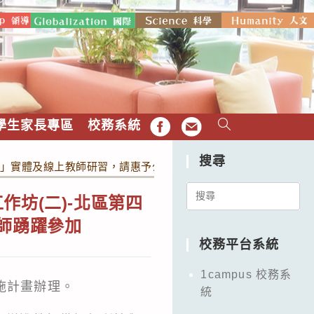
學生家長專區
校務系統
FB
EMAIL
搜尋
場」實體及線上教師研習，請惠予公告周知並鼓勵所屬(轄)教師踴躍
Search
坊(二)-北區第四
for:
師踴躍參加
校務平台系統
1campus 校務系
施計畫辦理。
統