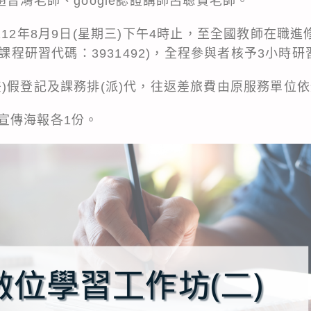
趙晋鴻老師、google認證講師呂聰賢老師。
112年8月9日(星期三)下午4時止，至全國教師在職
上課程研習代碼：3931492)，全程參與者核予3小時
差)假登記及課務排(派)代，往返差旅費由原服務單位
宣傳海報各1份。