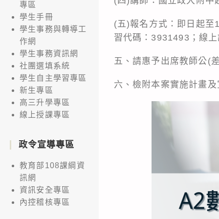
(四)講師：國立政大附中
專區
學生手冊
(五)報名方式：即日起至
學生事務與轉導工
習代碼：3931493；線
作網
學生事務資訊網
五、請惠予出席教師公(
社團選填系統
學生自主學習專區
六、檢附本案實施計畫及
新生專區
高三升學專區
線上授課專區
政令宣導專區
教育部108課綱資
訊網
資訊安全專區
內控稽核專區