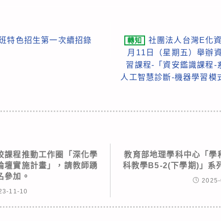
體育班特色招生第一次續招錄
社團法人台灣E化資
轉知
月11日（星期五）舉辦
習課程-「資安鑑識課程
人工智慧診斷-機器學習模
校課程推動工作圈「深化學
教育部地理學科中心「學科
論壇實施計畫」，請教師踴
科教學B5-2(下學期)」
名參加。
2025-
23-11-10