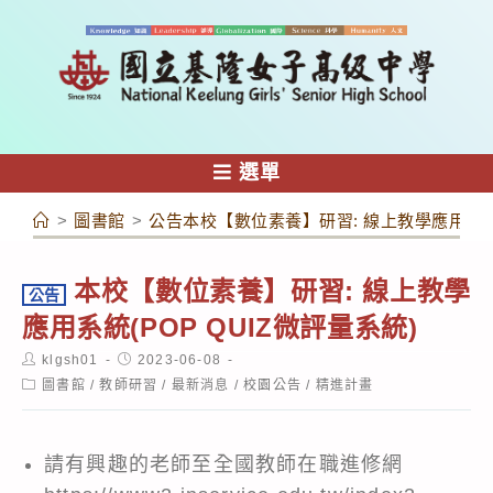
跳
轉
至
主
要
內
選單
容
>
圖書館
>
公告本校【數位素養】研習: 線上教學應用系統(
本校【數位素養】研習: 線上教學
公告
應用系統(POP QUIZ微評量系統)
Post
Post
klgsh01
2023-06-08
author:
published:
Post
圖書館
/
教師研習
/
最新消息
/
校園公告
/
精進計畫
category:
請有興趣的老師至
全國教師在職進修網