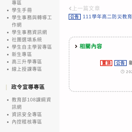
專區
上一篇文章
Read
學生手冊
111學年高二防災教
公告
學生事務與轉導工
more
作網
articles
學生事務資訊網
社團選填系統
相關內容
學生自主學習專區
新生專區
高三升學專區
置頂
公告
線上授課專區
20
政令宣導專區
教育部108課綱資
訊網
資訊安全專區
內控稽核專區