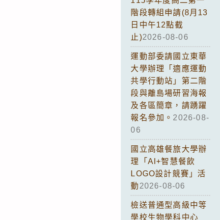
115學年度高二第一
階段轉組申請(8月13
日中午12點截
止)
2026-08-06
運動部委請國立東華
大學辦理「適應運動
共學行動站」第二階
段與離島場研習海報
及各區簡章，請踴躍
報名參加。
2026-08-
06
國立高雄餐旅大學辦
理「AI+智慧餐飲
LOGO設計競賽」活
動
2026-08-06
檢送普通型高級中等
學校生物學科中心