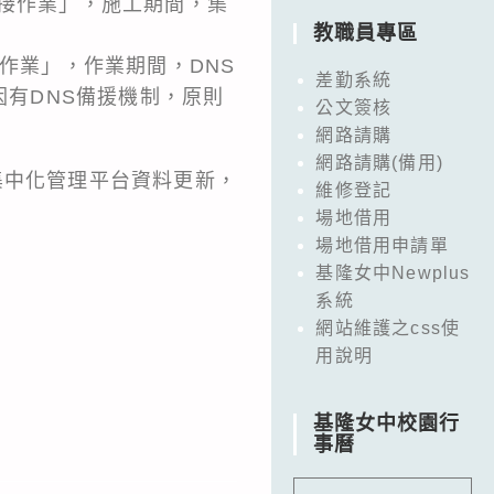
線路改接作業」，施工期間，集
教職員專區
護更新作業」，作業期間，DNS
差勤系統
；另因有DNS備援機制，原則
公文簽核
網路請購
網路請購(備用)
集中化管理平台資料更新，
維修登記
場地借用
場地借用申請單
基隆女中Newplus
系統
網站維護之css使
用說明
基隆女中校園行
事曆