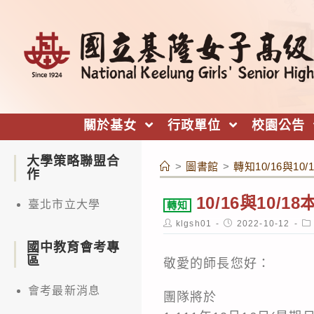
跳
轉
至
主
要
內
關於基女
行政單位
校園公告
容
大學策略聯盟合
>
圖書館
>
轉知10/16與1
作
10/16與10
臺北市立大學
轉知
Post
Post
Po
klgsh01
2022-10-12
author:
published:
ca
國中教育會考專
區
敬愛的師長您好：
會考最新消息
團隊將於