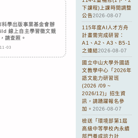
114-2重補修(1下、2
下課程)上課時間調整
公告
2026-08-07
市科學出版事業基金會辦
115年度AI人才方舟
Build 線上自主學習徵文競
計畫需完成研習：
，請查照。
A1、A2、A3、B5-1
11-03
之連結
2026-08-07
國立中山大學外國語
文教學中心「2026年
語文能力研習班
(2026 /09 ~
2026/12)」招生資
訊，請踴躍報名參
加。
2026-08-07
檢送「環境部第1屆
高級中等學校內永續
部門養成培力計