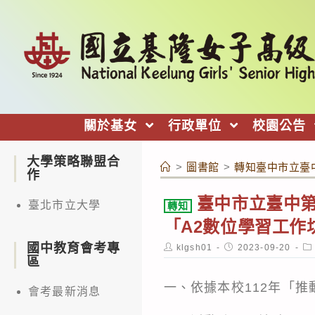
跳
轉
至
主
要
內
關於基女
行政單位
校園公告
容
大學策略聯盟合
>
圖書館
>
轉知臺中市立臺中
作
臺中市立臺中第
臺北市立大學
轉知
「A2數位學習工作
國中教育會考專
Post
Post
Po
klgsh01
2023-09-20
author:
published:
ca
區
一、依據本校112年「
會考最新消息