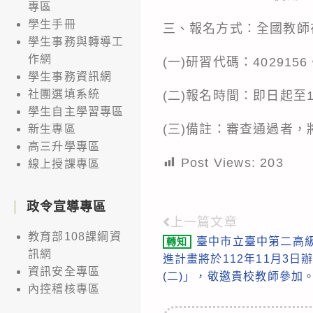
專區
學生手冊
三、報名方式：全國教師
學生事務與轉導工
作網
(一)研習代碼：4029156
學生事務資訊網
社團選填系統
(二)報名時間：即日起至1
學生自主學習專區
(三)備註：審查通過者
新生專區
高三升學專區
Post Views:
203
線上授課專區
政令宣導專區
上一篇文章
Read
教育部108課綱資
臺中市立臺中第二高
轉知
more
訊網
進計畫將於112年11月3日
articles
資訊安全專區
(二)」，敬邀貴校教師參加
內控稽核專區