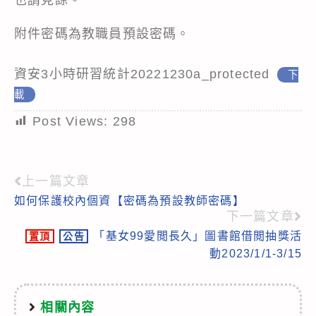
附件密碼為教職員預設密碼。
資安3小時研習統計20221230a_protected
下
載
Post Views:
298
上一篇文章
Read
如何保護校內個資【密碼為預設教師密碼】
more
下一篇文章
articles
「基女99愛閲長久」圖書館借閲抽獎活
置頂
公告
動2023/1/1-3/15
相關內容