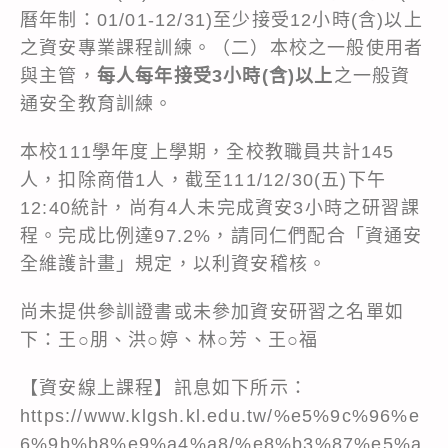
曆年制：01/01-12/31)至少接受12小時(含)以上
之資安專業課程訓練。（二）本校之一般使用者
與主管，
每人每年接受3小時(含)以上
之一般資
通安全教育訓練。
本校111學年度上學期，全校教職員共計145
人，扣除商借1人，截至111/12/30(五)下午
12:40統計，尚有4人未完成資安3小時之研習課
程。完成比例達97.2%，請同仁們配合「資通安
全維護計畫」規定，以利資安稽核。
尚未提供參訓證書或未參加資安研習之名單如
下：王○朋、洪○婷、林○芳、王○福
【資安線上課程】訊息如下所示：
https://www.klgsh.kl.edu.tw/%e5%9c%96%e
6%9b%b8%e9%a4%a8/%e8%b3%87%e5%a