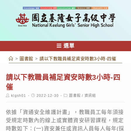
跳
轉
至
主
要
內
選單
容
>
圖書館
>
請以下教職員補足資安時數3小時-四催
請以下教職員補足資安時數3小時-四
催
Post
Post
Post
klgsh01
2022-12-30
圖書館
/
資訊組
author:
published:
category:
依據「資通安全維護計畫」，教職員工每年須接
受規定時數內的線上或實體資安研習課程，規定
時數如下：(一)資安兼任或資訊人員每人每年(採