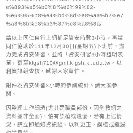
e%893%e5%b0%8f%e6%99%82-
%e6%95%b8%e4%bd%8d%e8%aa%b2%e7
%a8%8b%e8%b3%87%e8%a8%8a/
請以上同仁自行上網補足資安時數3小時，再請
同仁協助於111年12月30日(星期五)下班前，盡
力完成資安研習，並將「資安研習3小時證明表
單」寄至klgsh710@gml.klgsh.kl.edu.tw，以
利資訊組查核，感謝大家幫忙。
附件為資安研習3小時的參訓統計。請大家參
閱。
因整理工作細瑣(尤其是職員部份，因全教網之
資料並非全面)，怕有誤植或遺漏，若有上述情
況，請立即通知資訊組，以利更正，誤植或遺漏
也請見諒。