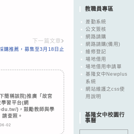
教職員專區
差勤系統
公文簽核
網路請購
下一篇文章
網路請購(備用)
採購推薦，募集至3月18日止
維修登記
場地借用
場地借用申請單
基隆女中Newplus
系統
網站維護之css使
下簡稱該院)推廣「故宮
用說明
學習平台(網
pm.edu.tw/)，鼓勵教師與學
基隆女中校園行
，請查照。
事曆
06-02