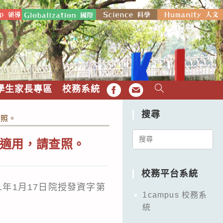
學生家長專區
校務系統
FB
EMAIL
搜尋
查照。
Search
適用，請查照。
for:
校務平台系統
11年1月17日院授發資字第
1campus 校務系
統