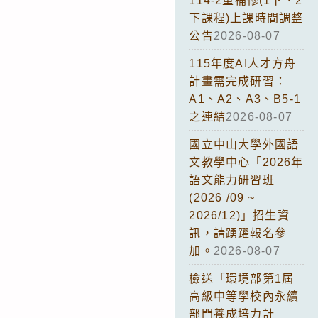
114-2重補修(1下、2
下課程)上課時間調整
公告
2026-08-07
115年度AI人才方舟
計畫需完成研習：
A1、A2、A3、B5-1
之連結
2026-08-07
國立中山大學外國語
文教學中心「2026年
語文能力研習班
(2026 /09 ~
2026/12)」招生資
訊，請踴躍報名參
加。
2026-08-07
檢送「環境部第1屆
高級中等學校內永續
部門養成培力計