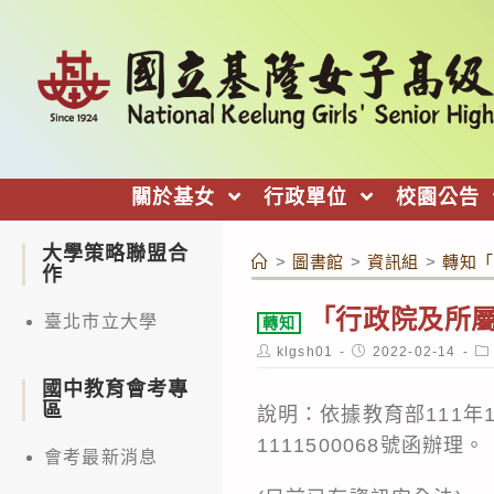
跳
轉
至
主
要
內
關於基女
行政單位
校園公告
容
大學策略聯盟合
>
圖書館
>
資訊組
>
轉知「
作
「行政院及所
臺北市立大學
轉知
Post
Post
Po
klgsh01
2022-02-14
author:
published:
ca
國中教育會考專
區
說明：依據教育部111年1
1111500068號函辦理。
會考最新消息