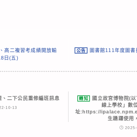
競試、高二複習考成績開放輸
圖書館111年度圖書
公告
8日(五)
物理、二下公民重修編班訊息
國立故宮博物院(以
轉知
線上學校」數位
22-10-13
址:https://ipalace.n
生踴躍使用
2025-