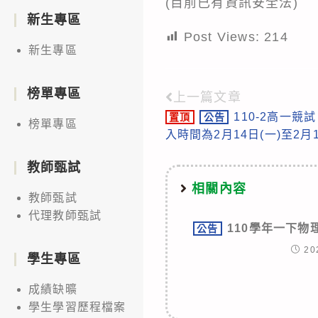
(目前已有資訊安全法)
新生專區
Post Views:
214
新生專區
榜單專區
上一篇文章
Read
110-2高一
置頂
公告
more
榜單專區
入時間為2月14日(一)至2月1
articles
教師甄試
相關內容
教師甄試
代理教師甄試
110學年一下
公告
20
學生專區
成績缺曠
學生學習歷程檔案