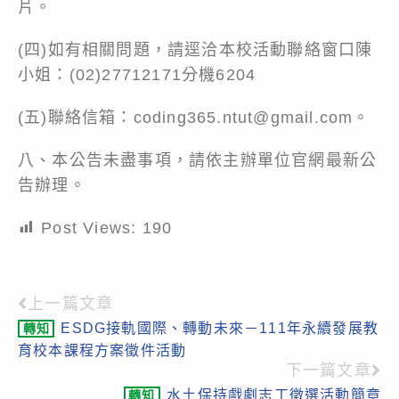
片。
(四)如有相關問題，請逕洽本校活動聯絡窗口陳
小姐：(02)27712171分機6204
(五)聯絡信箱：coding365.ntut@gmail.com。
八、本公告未盡事項，請依主辦單位官網最新公
告辦理。
Post Views:
190
上一篇文章
Read
ESDG接軌國際、轉動未來－111年永續發展教
轉知
more
育校本課程方案徵件活動
articles
下一篇文章
水土保持戲劇志工徵選活動簡章
轉知