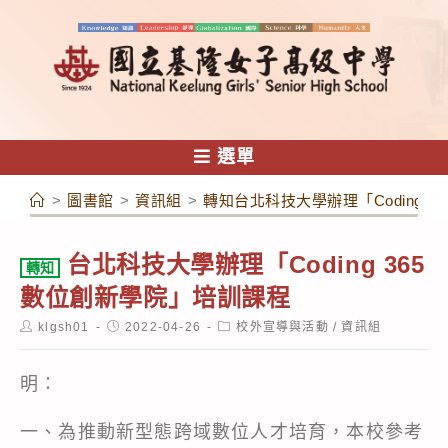
跳
轉
至
主
要
內
選單
容
>
圖書館
>
資訊組
>
轉知台北科技大學辦理「Coding 
台北科技大學辦理「Coding 365
轉知
數位創新學院」培訓課程
Post
Post
Post
klgsh01
2022-04-26
校外宣導與活動
/
資訊組
author:
published:
category:
明：
一、為推動新型態跨域數位人才培育，本校參考