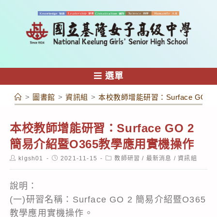
跳
轉
至
主
要
內
選單
容
>
圖書館
>
資訊組
>
本校教師增能研習：Surface GO
本校教師增能研習：Surface GO 2
簡易介紹暨O365教學應用實機操作
Post
Post
Post
klgsh01
2021-11-15
教師研習
/
最新消息
/
資訊組
author:
published:
category:
說明：
(一)研習名稱：Surface GO 2 簡易介紹暨O365
教學應用實機操作。